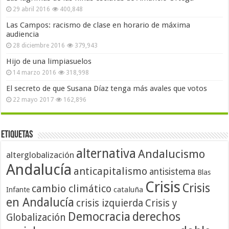
29 abril 2016
400,848
Las Campos: racismo de clase en horario de máxima
audiencia
28 diciembre 2016
379,943
Hijo de una limpiasuelos
14 marzo 2016
318,998
El secreto de que Susana Díaz tenga más avales que votos
22 mayo 2017
162,896
Etiquetas
alternativa
Andalucismo
alterglobalización
Andalucía
anticapitalismo
antisistema
Blas
Crisis
Crisis
cambio climático
cataluña
Infante
en Andalucía
crisis izquierda
Crisis y
Democracia
derechos
Globalización