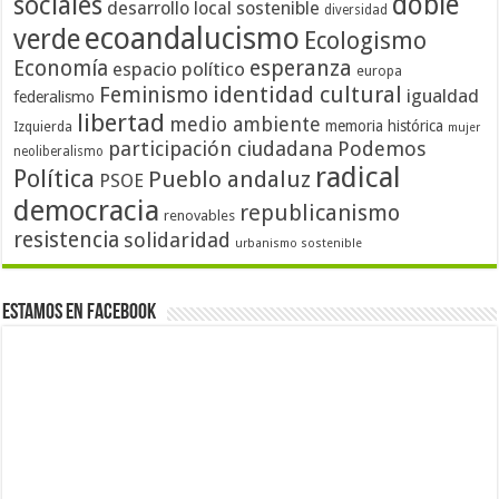
doble
sociales
desarrollo local sostenible
diversidad
ecoandalucismo
verde
Ecologismo
Economía
esperanza
espacio político
europa
identidad cultural
Feminismo
igualdad
federalismo
libertad
medio ambiente
memoria histórica
Izquierda
mujer
participación ciudadana
Podemos
neoliberalismo
radical
Política
Pueblo andaluz
PSOE
democracia
republicanismo
renovables
resistencia
solidaridad
urbanismo sostenible
Estamos en Facebook