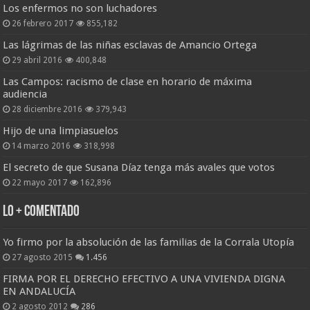
Los enfermos no son luchadores
26 febrero 2017
855,182
Las lágrimas de las niñas esclavas de Amancio Ortega
29 abril 2016
400,848
Las Campos: racismo de clase en horario de máxima
audiencia
28 diciembre 2016
379,943
Hijo de una limpiasuelos
14 marzo 2016
318,998
El secreto de que Susana Díaz tenga más avales que votos
22 mayo 2017
162,896
Lo + Comentado
Yo firmo por la absolución de las familias de la Corrala Utopía
27 agosto 2015
1.456
FIRMA POR EL DERECHO EFECTIVO A UNA VIVIENDA DIGNA
EN ANDALUCÍA
2 agosto 2012
286