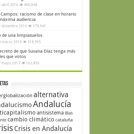
 abril 2016
400,848
 Campos: racismo de clase en horario
máxima audiencia
 diciembre 2016
379,941
o de una limpiasuelos
4 marzo 2016
318,995
secreto de que Susana Díaz tenga más
les que votos
2 mayo 2017
162,895
etas
alternativa
erglobalización
Andalucía
dalucismo
ticapitalismo
antisistema
Blas
cambio climático
cataluña
ante
isis
Crisis en Andalucía