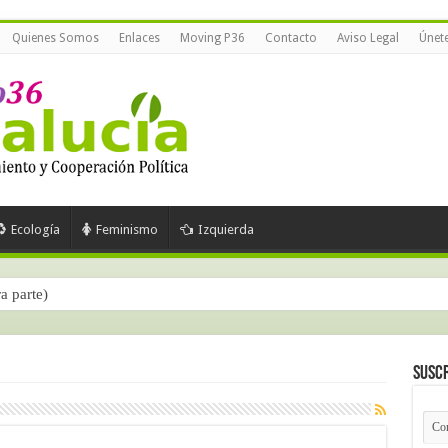
Quienes Somos
Enlaces
Moving P36
Contacto
Aviso Legal
Únet
Ecología
Feminismo
Izquierda
ra parte)
Suscr