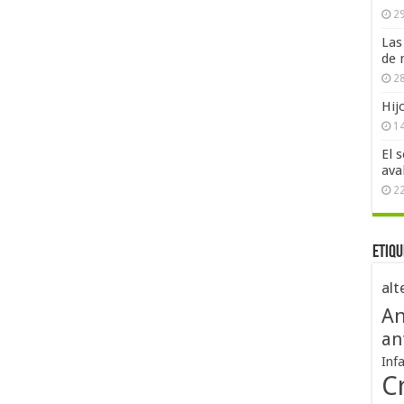
29
Las
de 
28
Hij
1
El 
ava
2
Etiqu
alt
An
an
Inf
Cr