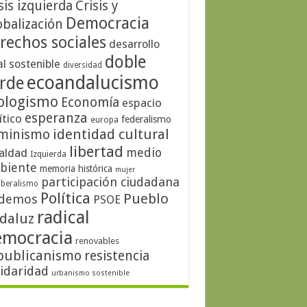
sis izquierda
Crisis y
Democracia
obalización
rechos sociales
desarrollo
doble
al sostenible
diversidad
ecoandalucismo
rde
ologismo
Economía
espacio
esperanza
ítico
federalismo
europa
identidad cultural
minismo
libertad
medio
aldad
Izquierda
biente
memoria histórica
mujer
participación ciudadana
iberalismo
Política
Pueblo
demos
PSOE
radical
daluz
emocracia
renovables
publicanismo
resistencia
lidaridad
urbanismo sostenible