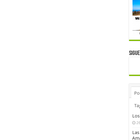
Sigu
Po
Ta
Los
26
Las
Ama