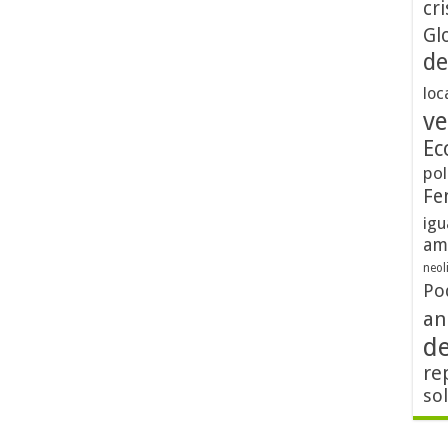
cri
Gl
de
loc
ve
Ec
pol
Fe
igu
am
neol
Po
an
d
re
so