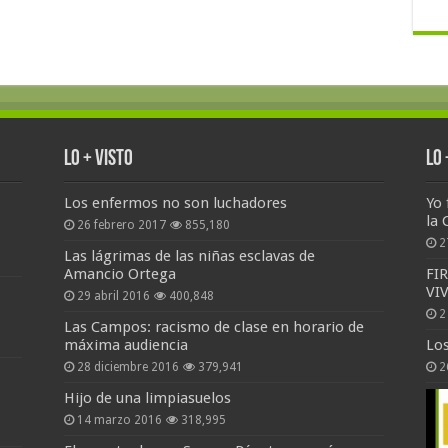
Lo + Visto
Lo
Los enfermos no son luchadores
Yo 
la 
26 febrero 2017
855,180
2
Las lágrimas de las niñas esclavas de
Amancio Ortega
FI
VI
29 abril 2016
400,848
2
Las Campos: racismo de clase en horario de
máxima audiencia
Lo
28 diciembre 2016
379,941
2
Hijo de una limpiasuelos
14 marzo 2016
318,995