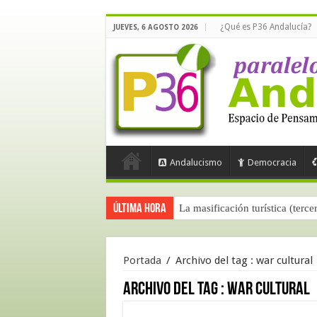
¿Qué es P36 Andalucía?
JUEVES, 6 AGOSTO 2026
Andalucismo
Democracia
Última hora
La masificación turística (terce
Portada
/
Archivo del tag :
war cultural
Archivo del tag :
war cultural