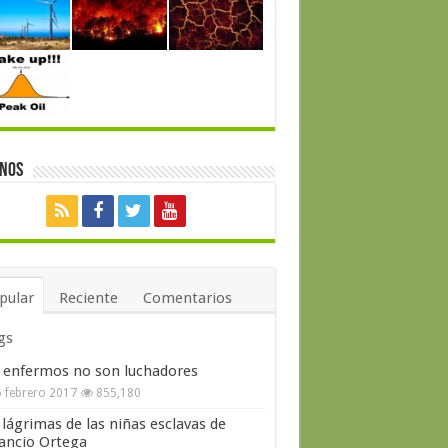
enos
pular
Reciente
Comentarios
gs
 enfermos no son luchadores
 febrero 2017
855,180
 lágrimas de las niñas esclavas de
ncio Ortega