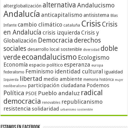
alternativa
Andalucismo
alterglobalización
Andalucía
anticapitalismo
antisistema
Blas
Crisis
Crisis
cambio climático
cataluña
Infante
en Andalucía
crisis izquierda
Crisis y
Democracia
derechos
Globalización
doble
sociales
desarrollo local sostenible
diversidad
ecoandalucismo
verde
Ecologismo
Economía
esperanza
espacio político
europa
identidad cultural
Feminismo
igualdad
federalismo
libertad
medio ambiente
memoria histórica
Izquierda
mujer
participación ciudadana
Podemos
neoliberalismo
radical
Política
Pueblo andaluz
PSOE
democracia
republicanismo
renovables
resistencia
solidaridad
urbanismo sostenible
Estamos en Facebook