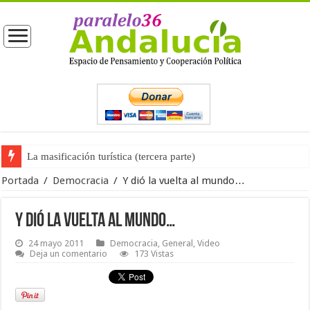
La masificación turística (tercera parte)
La opinión pública ante las próximas elecciones generales
Portada
/
Democracia
/
Y dió la vuelta al mundo…
Y dió la vuelta al mundo…
24 mayo 2011
Democracia
,
General
,
Video
Deja un comentario
173 Vistas