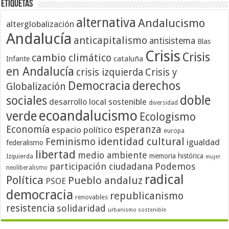
Etiquetas
alternativa
Andalucismo
alterglobalización
Andalucía
anticapitalismo
antisistema
Blas
Crisis
Crisis
cambio climático
cataluña
Infante
en Andalucía
crisis izquierda
Crisis y
Democracia
derechos
Globalización
doble
sociales
desarrollo local sostenible
diversidad
ecoandalucismo
verde
Ecologismo
Economía
esperanza
espacio político
europa
identidad cultural
Feminismo
igualdad
federalismo
libertad
medio ambiente
memoria histórica
Izquierda
mujer
participación ciudadana
Podemos
neoliberalismo
radical
Política
Pueblo andaluz
PSOE
democracia
republicanismo
renovables
resistencia
solidaridad
urbanismo sostenible