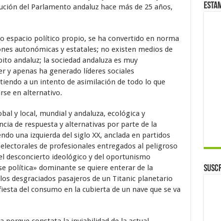
Esta
itución del Parlamento andaluz hace más de 25 años,
o espacio político propio, se ha convertido en norma
ones autonómicas y estatales; no existen medios de
to andaluz; la sociedad andaluza es muy
er y apenas ha generado líderes sociales
tiendo a un intento de asimilación de todo lo que
rse en alternativo.
bal y local, mundial y andaluza, ecológica y
cia de respuesta y alternativas por parte de la
ndo una izquierda del siglo XX, anclada en partidos
electorales de profesionales entregados al peligroso
del desconcierto ideológico y del oportunismo
ase política» dominante se quiere enterar de la
Suscr
e los desgraciados pasajeros de un Titanic planetario
fiesta del consumo en la cubierta de un nave que se va
ria porque constata la inviabilidad de la actual