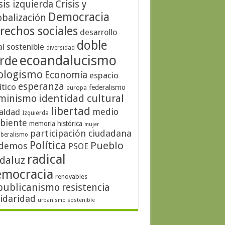
sis izquierda
Crisis y
Democracia
obalización
rechos sociales
desarrollo
doble
al sostenible
diversidad
ecoandalucismo
rde
ologismo
Economía
espacio
esperanza
ítico
federalismo
europa
identidad cultural
minismo
libertad
medio
aldad
Izquierda
biente
memoria histórica
mujer
participación ciudadana
iberalismo
Política
Pueblo
demos
PSOE
radical
daluz
emocracia
renovables
publicanismo
resistencia
lidaridad
urbanismo sostenible