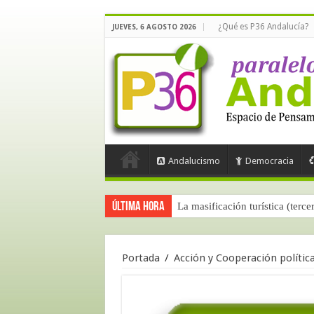
¿Qué es P36 Andalucía?
JUEVES, 6 AGOSTO 2026
Andalucismo
Democracia
Última hora
La masificación turística (terce
Portada
/
Acción y Cooperación polític