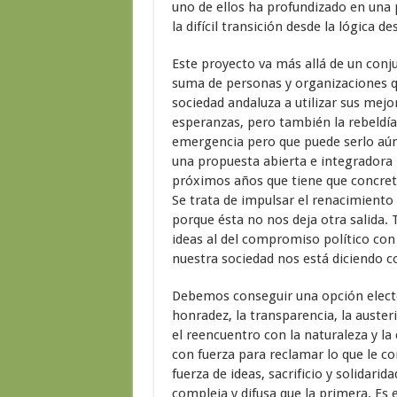
uno de ellos ha profundizado en una p
la difícil transición desde la lógica d
Este proyecto va más allá de un conju
suma de personas y organizaciones qu
sociedad andaluza a utilizar sus mejo
esperanzas, pero también la rebeldía y
emergencia pero que puede serlo aú
una propuesta abierta e integradora 
próximos años que tiene que concreta
Se trata de impulsar el renacimiento 
porque ésta no nos deja otra salida.
ideas al del compromiso político con 
nuestra sociedad nos está diciendo co
Debemos conseguir una opción elector
honradez, la transparencia, la austeri
el reencuentro con la naturaleza y l
con fuerza para reclamar lo que le co
fuerza de ideas, sacrificio y solida
compleja y difusa que la primera. Es 