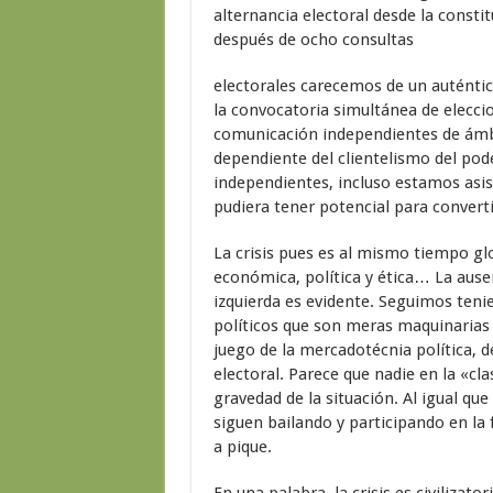
alternancia electoral desde la const
después de ocho consultas
electorales carecemos de un auténtic
la convocatoria simultánea de elecci
comunicación independientes de ámbi
dependiente del clientelismo del pod
independientes, incluso estamos asis
pudiera tener potencial para converti
La crisis pues es al mismo tiempo glo
económica, política y ética… La ausen
izquierda es evidente. Seguimos tenie
políticos que son meras maquinarias 
juego de la mercadotécnia política, 
electoral. Parece que nadie en la «cl
gravedad de la situación. Al igual qu
siguen bailando y participando en la 
a pique.
En una palabra, la crisis es civilizato