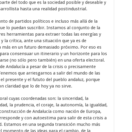
arte del todo que es la sociedad posible y deseable y
esarrollista hasta una realidad postindustrial.
nto de partidos políticos e incluso más allá de la
e lo puedan suscribir. Instamos al conjunto de la
res herramientas para extraer todas las energías y
 la crítica, ante una situación que ya es de
n más en un futuro demasiado próximo. Por eso es
para consensuar un itinerario y un horizonte para los
rse (no sólo pero también) en una oferta electoral.
de Andalucía a pesar de la crisis o precisamente
 Tenemos que arriesgarnos a salir del mundo de las
el presente y el fututo del pueblo andaluz, porque
n claridad que lo de hoy ya no sirve.
al cuyas coordenadas son: la sinceridad, la
dad, la prudencia, el coraje, la autonomía, la igualdad,
a construcción de Andalucía como nación de Europa,
rresponde y con autoestima para salir de esta crisis a
ridad. Estamos en una segunda transición mucho más
el momento de las ideas para el cambio, de la