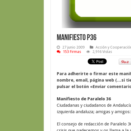
Manifiesto P36
27 junio 2009
Acción y Cooperación
153 Firmas
2,916 Vistas
Para adherirte o firmar este manif
nombre, email, página web (…si tien
pulsar el botón «Enviar comentario
Manifiesto de Paralelo 36
Ciudadanas y ciudadanos de Andalucía;
izquierda andaluza; amigas y amigos:
El consejo de redacción de Paralelo 3
crisis que padecemos y os llama a la 