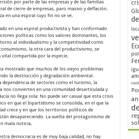
ersión por parte de las empresas y de las familias
cri
al de cierre de empresas, paro masivo y deflación.
Gl
 en una espiral cuyo fin no se ve.
de
ado en una espiral productivista y han conformado
loc
tuciones políticas como los valores dominantes, los
ve
 torno al individualismo y la competitividad como
Ec
 consumismo, la otra cara del productivismo, se
pol
 vital compartida por la especie.
Fe
. Ha mostrado que muchos de los viejos problemas
igu
am
unido la destrucción y degradación ambiental.
a dependencia de sectores como el turismo, la
neol
iva nos convierten en una comunidad desarticulada y
Po
ucía no llega sola: No puede ser casual que esta crisis
an
o en que el bipartidismo se consolida, en el que la
d
dad crece y en que los territorios políticos de
re
tán desapareciendo. La vuelta del protagonismo de
so
n mala noticia.
estra democracia es de muy baja calidad, no hay