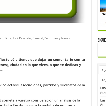
 política
,
Está Pasando
,
General
,
Peticiones y firmas
Sigu
iesto sólo tienes que dejar un comentario con tu
es), ciudad en la que vives, a que te dedicas y
».
Po
Ta
 colectivos, asociaciones, partidos y sindicatos de la
Los
26
6 somete a vuestra consideración un análisis de la
Las
Ama
articulación de un espacio andaluz de progreso.