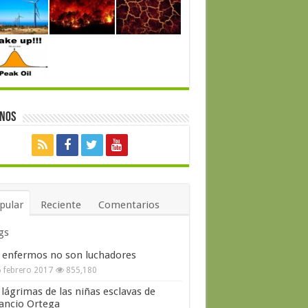
enos
pular
Reciente
Comentarios
gs
 enfermos no son luchadores
 febrero 2017
855,180
 lágrimas de las niñas esclavas de
ncio Ortega