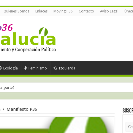
Quienes Somos
Enlaces
Moving P36
Contacto
Aviso Legal
Únet
Ecología
Feminismo
Izquierda
ra parte)
a
/
Manifiesto P36
Suscr