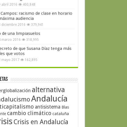
 abril 2016
400,848
 Campos: racismo de clase en horario
máxima audiencia
 diciembre 2016
379,941
o de una limpiasuelos
4 marzo 2016
318,995
secreto de que Susana Díaz tenga más
les que votos
2 mayo 2017
162,895
etas
alternativa
erglobalización
Andalucía
dalucismo
ticapitalismo
antisistema
Blas
cambio climático
cataluña
ante
isis
Crisis en Andalucía