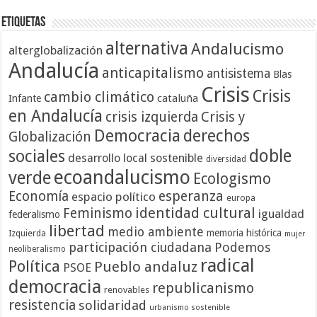
Etiquetas
alternativa
Andalucismo
alterglobalización
Andalucía
anticapitalismo
antisistema
Blas
Crisis
Crisis
cambio climático
cataluña
Infante
en Andalucía
crisis izquierda
Crisis y
Democracia
derechos
Globalización
doble
sociales
desarrollo local sostenible
diversidad
ecoandalucismo
verde
Ecologismo
Economía
esperanza
espacio político
europa
identidad cultural
Feminismo
igualdad
federalismo
libertad
medio ambiente
memoria histórica
Izquierda
mujer
participación ciudadana
Podemos
neoliberalismo
radical
Política
Pueblo andaluz
PSOE
democracia
republicanismo
renovables
resistencia
solidaridad
urbanismo sostenible