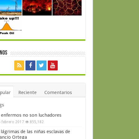
enos
pular
Reciente
Comentarios
gs
 enfermos no son luchadores
 febrero 2017
855,182
 lágrimas de las niñas esclavas de
ncio Ortega