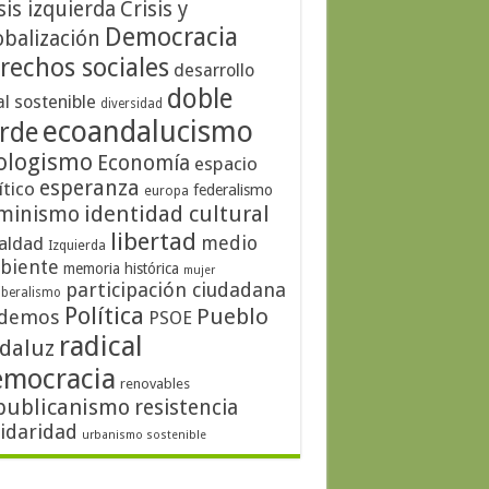
sis izquierda
Crisis y
Democracia
obalización
rechos sociales
desarrollo
doble
al sostenible
diversidad
ecoandalucismo
rde
ologismo
Economía
espacio
esperanza
ítico
federalismo
europa
identidad cultural
minismo
libertad
medio
aldad
Izquierda
biente
memoria histórica
mujer
participación ciudadana
iberalismo
Política
Pueblo
demos
PSOE
radical
daluz
emocracia
renovables
publicanismo
resistencia
lidaridad
urbanismo sostenible