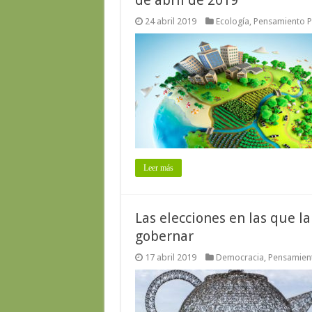
de abril de 2019
24 abril 2019
Ecología
,
Pensamiento Po
Leer más
Las elecciones en las que la
gobernar
17 abril 2019
Democracia
,
Pensamient