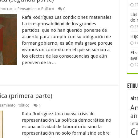
29
mocracia
,
Pensamiento Político
0
Las
Rafa Rodríguez Las condiciones materiales
de 
La irresponsabilidad de los grandes
28
partidos, que no han querido ponerse de
Hij
acuerdo para cumplir con su obligación de
formar gobierno, es aún más grave porque
1
vivimos un contexto en el que se suman a
El 
los efectos de las consecuencias que aún
ava
perviven de la ...
2
Etiqu
ica (primera parte)
alt
samiento Político
1
An
Rafa Rodríguez Una nueva crisis de
an
representación La política democrática no
Inf
es una actividad de laboratorio sino la
Cr
representación no solo formal sino sobre