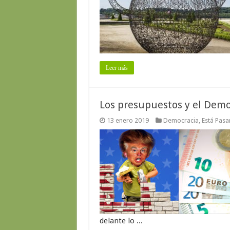
Leer más
Los presupuestos y el Dem
13 enero 2019
Democracia
,
Está Pas
delante lo ...