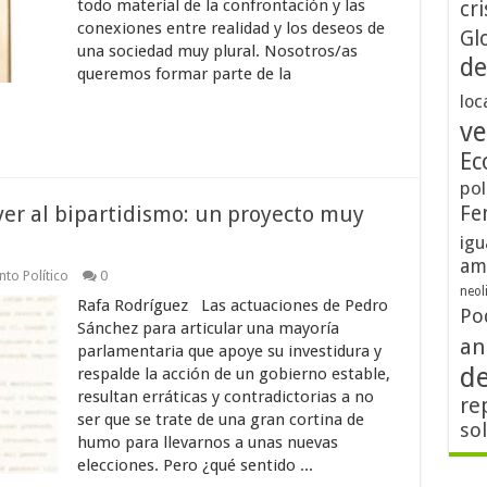
todo material de la confrontación y las
cri
conexiones entre realidad y los deseos de
Gl
una sociedad muy plural. Nosotros/as
de
queremos formar parte de la
loc
ve
Ec
pol
ver al bipartidismo: un proyecto muy
Fe
igu
am
to Político
0
neol
Rafa Rodríguez Las actuaciones de Pedro
Po
Sánchez para articular una mayoría
an
parlamentaria que apoye su investidura y
d
respalde la acción de un gobierno estable,
resultan erráticas y contradictorias a no
re
ser que se trate de una gran cortina de
so
humo para llevarnos a unas nuevas
elecciones. Pero ¿qué sentido ...