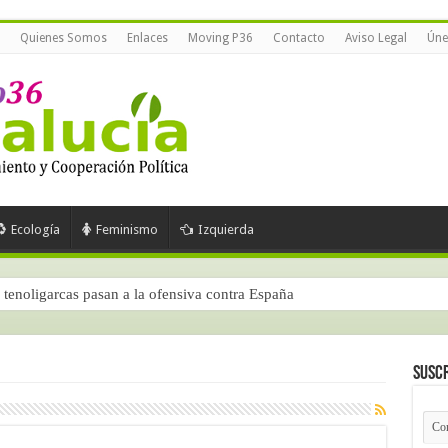
Quienes Somos
Enlaces
Moving P36
Contacto
Aviso Legal
Úne
Ecología
Feminismo
Izquierda
tenoligarcas pasan a la ofensiva contra España
Suscr