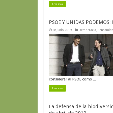
Leer más
PSOE Y UNIDAS PODEMOS: 
28 junio 2019
Democracia
,
Pensamient
considerar al PSOE como ...
Leer más
La defensa de la biodiversi