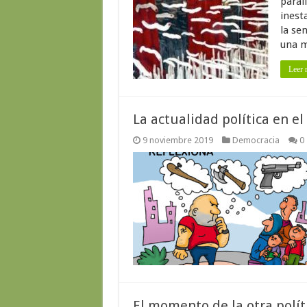
paral
inest
la se
una m
Leer 
La actualidad política en e
9 noviembre 2019
Democracia
0
El momento de la otra polít