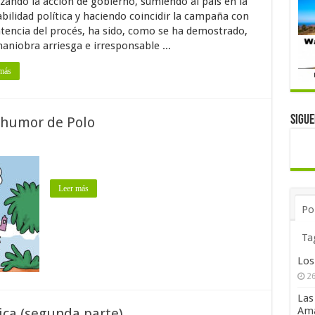
izando la acción de gobierno, sumiendo al país en la
abilidad política y haciendo coincidir la campaña con
ntencia del procés, ha sido, como se ha demostrado,
aniobra arriesga e irresponsable ...
más
Sigu
l humor de Polo
Leer más
Po
Ta
Los
26
Las
Ama
ica (segunda parte)