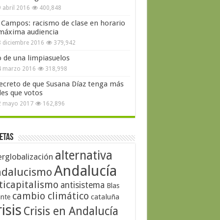
 abril 2016
400,848
 Campos: racismo de clase en horario
máxima audiencia
 diciembre 2016
379,942
o de una limpiasuelos
4 marzo 2016
318,998
secreto de que Susana Díaz tenga más
les que votos
2 mayo 2017
162,896
etas
alternativa
erglobalización
Andalucía
dalucismo
ticapitalismo
antisistema
Blas
cambio climático
cataluña
ante
isis
Crisis en Andalucía