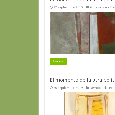
22 septiembre 2019
Andalucismo
,
De
Leer más
El momento de la otra polít
20 septiembre 2019
Democracia
,
Pen