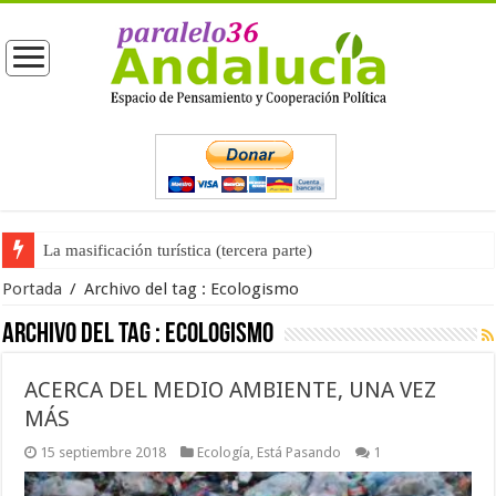
La masificación turística (tercera parte)
La opinión pública ante las próximas elecciones generales
Portada
/
Archivo del tag :
Ecologismo
Archivo del tag :
Ecologismo
ACERCA DEL MEDIO AMBIENTE, UNA VEZ
MÁS
15 septiembre 2018
Ecología
,
Está Pasando
1