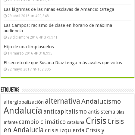
Las lágrimas de las niñas esclavas de Amancio Ortega
29 abril 2016
400,848
Las Campos: racismo de clase en horario de máxima
audiencia
28 diciembre 2016
379,941
Hijo de una limpiasuelos
14 marzo 2016
318,995
El secreto de que Susana Díaz tenga más avales que votos
22 mayo 2017
162,895
Etiquetas
alternativa
Andalucismo
alterglobalización
Andalucía
anticapitalismo
antisistema
Blas
Crisis
Crisis
cambio climático
cataluña
Infante
en Andalucía
crisis izquierda
Crisis y