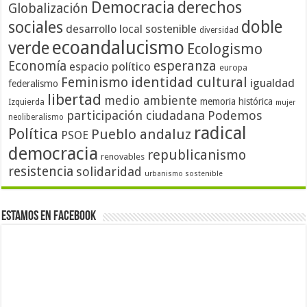
Democracia
derechos
Globalización
doble
sociales
desarrollo local sostenible
diversidad
ecoandalucismo
verde
Ecologismo
Economía
esperanza
espacio político
europa
identidad cultural
Feminismo
igualdad
federalismo
libertad
medio ambiente
memoria histórica
Izquierda
mujer
participación ciudadana
Podemos
neoliberalismo
radical
Política
Pueblo andaluz
PSOE
democracia
republicanismo
renovables
resistencia
solidaridad
urbanismo sostenible
Estamos en Facebook