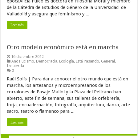
épocaAlicia Puleo es doctora en Filosofía Moral y miembro
de la Cátedra de Estudios de Género de la Universidad de
Valladolid y asegura que feminismo y ...
Leer más
Otro modelo económico está en marcha
16 diciembre 2012
Andalucismo
,
Democracia
,
Ecología
,
Está Pasando
,
General
,
Izquierda
0
Raúl Solís | Para dar a conocer el otro mundo que está en
marcha, los artesanos y microempresarios de los
corralones de Pasaje Mallol y la Plaza del Pelicano han
abierto, este fin de semana, sus talleres de orfebrería,
forja, encuadernación, fotografía, arquitectura, danza, arte
sacro, teatro o flamenco para ...
Leer más