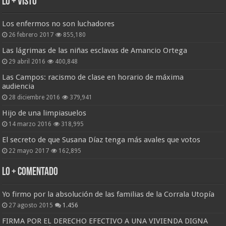
Lo + Visto
Los enfermos no son luchadores
26 febrero 2017
855,180
Las lágrimas de las niñas esclavas de Amancio Ortega
29 abril 2016
400,848
Las Campos: racismo de clase en horario de máxima
audiencia
28 diciembre 2016
379,941
Hijo de una limpiasuelos
14 marzo 2016
318,995
El secreto de que Susana Díaz tenga más avales que votos
22 mayo 2017
162,895
Lo + Comentado
Yo firmo por la absolución de las familias de la Corrala Utopía
27 agosto 2015
1.456
FIRMA POR EL DERECHO EFECTIVO A UNA VIVIENDA DIGNA