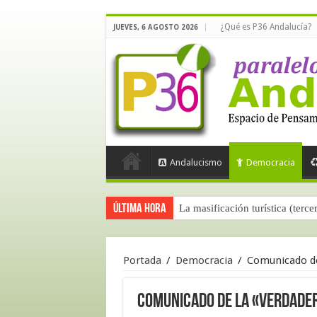
¿Qué es P36 Andalucía?
JUEVES, 6 AGOSTO 2026
Andalucismo
Democracia
Última hora
La masificación turística (terce
Portada
/
Democracia
/
Comunicado de
Comunicado de la «verdade