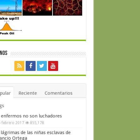
enos
pular
Reciente
Comentarios
gs
 enfermos no son luchadores
 febrero 2017
855,178
 lágrimas de las niñas esclavas de
ncio Ortega