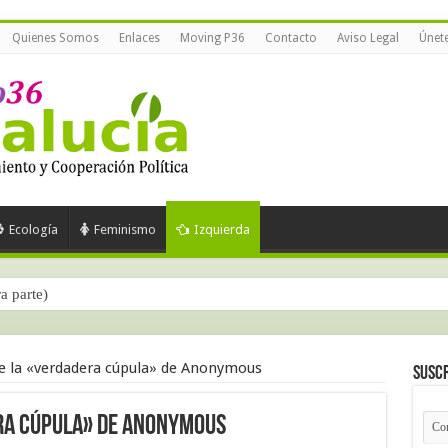
Quienes Somos
Enlaces
Moving P36
Contacto
Aviso Legal
Únet
Ecología
Feminismo
Izquierda
ra parte)
 la «verdadera cúpula» de Anonymous
Suscr
ra cúpula» de Anonymous