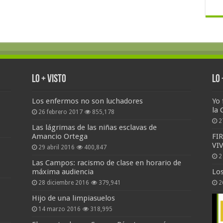
Lo + Visto
Lo
Los enfermos no son luchadores
Yo 
la 
26 febrero 2017
855,178
2
Las lágrimas de las niñas esclavas de
Amancio Ortega
FI
VI
29 abril 2016
400,847
2
Las Campos: racismo de clase en horario de
máxima audiencia
Lo
28 diciembre 2016
379,941
2
Hijo de una limpiasuelos
14 marzo 2016
318,995