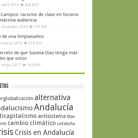
 abril 2016
400,847
 Campos: racismo de clase en horario
máxima audiencia
 diciembre 2016
379,941
o de una limpiasuelos
4 marzo 2016
318,995
secreto de que Susana Díaz tenga más
les que votos
2 mayo 2017
162,895
etas
alternativa
erglobalización
Andalucía
dalucismo
ticapitalismo
antisistema
Blas
cambio climático
cataluña
ante
isis
Crisis en Andalucía