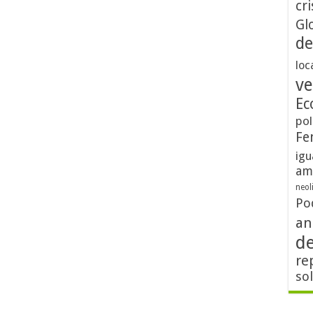
cri
Gl
de
loc
ve
Ec
pol
Fe
igu
am
neol
Po
an
d
re
so