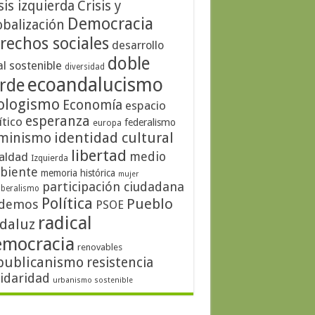
sis izquierda
Crisis y
Democracia
obalización
rechos sociales
desarrollo
doble
al sostenible
diversidad
ecoandalucismo
rde
ologismo
Economía
espacio
esperanza
ítico
federalismo
europa
identidad cultural
minismo
libertad
medio
aldad
Izquierda
biente
memoria histórica
mujer
participación ciudadana
iberalismo
Política
Pueblo
demos
PSOE
radical
daluz
emocracia
renovables
publicanismo
resistencia
lidaridad
urbanismo sostenible