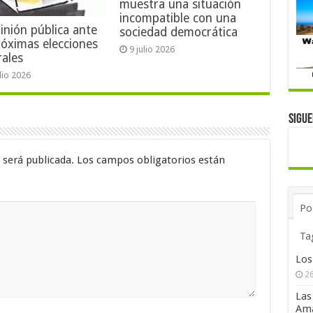
muestra una situación
incompatible con una
inión pública ante
sociedad democrática
róximas elecciones
9 julio 2026
rales
ulio 2026
Sigu
 será publicada.
Los campos obligatorios están
Po
Ta
Los
26
Las
Ama