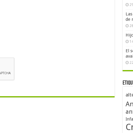
29
Las
de 
28
Hij
1
El 
ava
2
Etiqu
alt
An
an
Inf
Cr