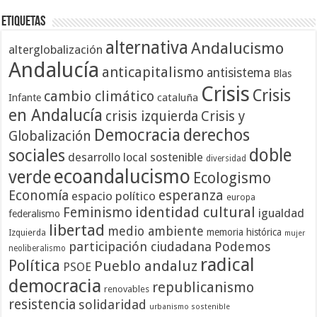
Etiquetas
alternativa
Andalucismo
alterglobalización
Andalucía
anticapitalismo
antisistema
Blas
Crisis
Crisis
cambio climático
cataluña
Infante
en Andalucía
crisis izquierda
Crisis y
Democracia
derechos
Globalización
doble
sociales
desarrollo local sostenible
diversidad
ecoandalucismo
verde
Ecologismo
Economía
esperanza
espacio político
europa
identidad cultural
Feminismo
igualdad
federalismo
libertad
medio ambiente
memoria histórica
Izquierda
mujer
participación ciudadana
Podemos
neoliberalismo
radical
Política
Pueblo andaluz
PSOE
democracia
republicanismo
renovables
resistencia
solidaridad
urbanismo sostenible