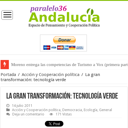
Moreno entrega las competencias de Turismo a Vox (primera part
Un nuevo incendio en un asentamiento chabolista muestra una si
Portada
/
Acción y Cooperación política
/
La gran
transformación: tecnología verde
La gran transformación: tecnología verde
14 julio 2011
Acción y Cooperación política
,
Democracia
,
Ecología
,
General
Deja un comentario
171 Vistas