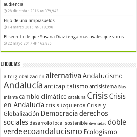
audiencia
28 diciembre 2016
379,943
Hijo de una limpiasuelos
14 marzo 2016
318,998
El secreto de que Susana Díaz tenga más avales que votos
22 mayo 2017
162,896
Etiquetas
alternativa
Andalucismo
alterglobalización
Andalucía
anticapitalismo
antisistema
Blas
Crisis
Crisis
cambio climático
cataluña
Infante
en Andalucía
crisis izquierda
Crisis y
Democracia
derechos
Globalización
doble
sociales
desarrollo local sostenible
diversidad
ecoandalucismo
verde
Ecologismo