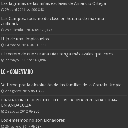
Las lágrimas de las niñas esclavas de Amancio Ortega
29 abril 2016
400,848
Las Campos: racismo de clase en horario de máxima
audiencia
28 diciembre 2016
379,943
Hijo de una limpiasuelos
14 marzo 2016
318,998
El secreto de que Susana Díaz tenga más avales que votos
22 mayo 2017
162,896
Lo + Comentado
Yo firmo por la absolución de las familias de la Corrala Utopía
27 agosto 2015
1.456
FIRMA POR EL DERECHO EFECTIVO A UNA VIVIENDA DIGNA
EN ANDALUCÍA
2 agosto 2012
286
Los enfermos no son luchadores
26 febrero 2017
234