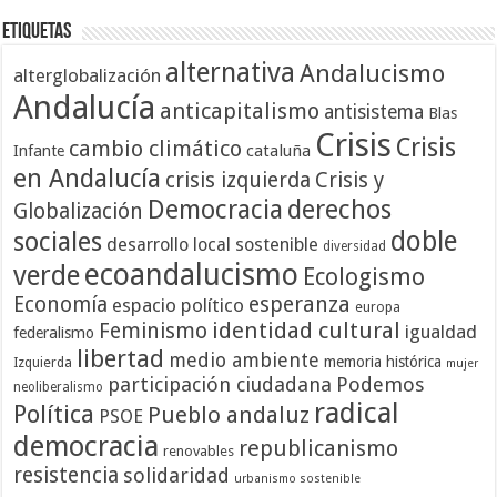
Etiquetas
alternativa
Andalucismo
alterglobalización
Andalucía
anticapitalismo
antisistema
Blas
Crisis
Crisis
cambio climático
cataluña
Infante
en Andalucía
crisis izquierda
Crisis y
Democracia
derechos
Globalización
doble
sociales
desarrollo local sostenible
diversidad
ecoandalucismo
verde
Ecologismo
Economía
esperanza
espacio político
europa
identidad cultural
Feminismo
igualdad
federalismo
libertad
medio ambiente
memoria histórica
Izquierda
mujer
participación ciudadana
Podemos
neoliberalismo
radical
Política
Pueblo andaluz
PSOE
democracia
republicanismo
renovables
resistencia
solidaridad
urbanismo sostenible