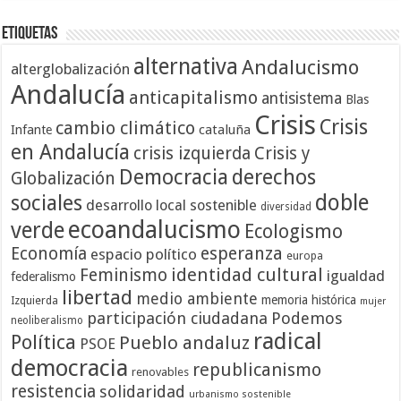
Etiquetas
alternativa
Andalucismo
alterglobalización
Andalucía
anticapitalismo
antisistema
Blas
Crisis
Crisis
cambio climático
cataluña
Infante
en Andalucía
crisis izquierda
Crisis y
Democracia
derechos
Globalización
doble
sociales
desarrollo local sostenible
diversidad
ecoandalucismo
verde
Ecologismo
Economía
esperanza
espacio político
europa
identidad cultural
Feminismo
igualdad
federalismo
libertad
medio ambiente
memoria histórica
Izquierda
mujer
participación ciudadana
Podemos
neoliberalismo
radical
Política
Pueblo andaluz
PSOE
democracia
republicanismo
renovables
resistencia
solidaridad
urbanismo sostenible