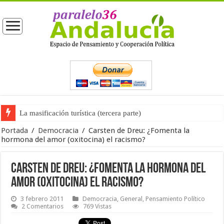
La masificación turística (tercera parte)
La opinión pública ante las próximas elecciones generales
Portada
/
Democracia
/
Carsten de Dreu: ¿Fomenta la
hormona del amor (oxitocina) el racismo?
Carsten de Dreu: ¿Fomenta la hormona del
amor (oxitocina) el racismo?
3 febrero 2011
Democracia
,
General
,
Pensamiento Político
2 Comentarios
769 Vistas