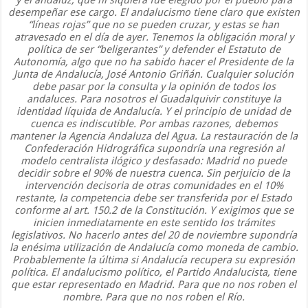
y el andaluz, que ni siquiera fue elegido por el pueblo para
desempeñar ese cargo. El andalucismo tiene claro que existen
“líneas rojas” que no se pueden cruzar, y estas se han
atravesado en el día de ayer. Tenemos la obligación moral y
política de ser “beligerantes” y defender el Estatuto de
Autonomía, algo que no ha sabido hacer el Presidente de la
Junta de Andalucía, José Antonio Griñán. Cualquier solución
debe pasar por la consulta y la opinión de todos los
andaluces. Para nosotros el Guadalquivir constituye la
identidad líquida de Andalucía. Y el principio de unidad de
cuenca es indiscutible. Por ambas razones, debemos
mantener la Agencia Andaluza del Agua. La restauración de la
Confederación Hidrográfica supondría una regresión al
modelo centralista ilógico y desfasado: Madrid no puede
decidir sobre el 90% de nuestra cuenca. Sin perjuicio de la
intervención decisoria de otras comunidades en el 10%
restante, la competencia debe ser transferida por el Estado
conforme al art. 150.2 de la Constitución. Y exigimos que se
inicien inmediatamente en este sentido los trámites
legislativos. No hacerlo antes del 20 de noviembre supondría
la enésima utilización de Andalucía como moneda de cambio.
Probablemente la última si Andalucía recupera su expresión
política. El andalucismo político, el Partido Andalucista, tiene
que estar representado en Madrid. Para que no nos roben el
nombre. Para que no nos roben el Río.