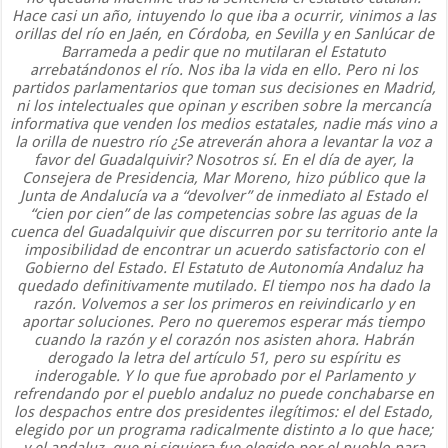
Hace casi un año, intuyendo lo que iba a ocurrir, vinimos a las
orillas del río en Jaén, en Córdoba, en Sevilla y en Sanlúcar de
Barrameda a pedir que no mutilaran el Estatuto
arrebatándonos el río. Nos iba la vida en ello. Pero ni los
partidos parlamentarios que toman sus decisiones en Madrid,
ni los intelectuales que opinan y escriben sobre la mercancía
informativa que venden los medios estatales, nadie más vino a
la orilla de nuestro río ¿Se atreverán ahora a levantar la voz a
favor del Guadalquivir? Nosotros sí. En el día de ayer, la
Consejera de Presidencia, Mar Moreno, hizo público que la
Junta de Andalucía va a “devolver” de inmediato al Estado el
“cien por cien” de las competencias sobre las aguas de la
cuenca del Guadalquivir que discurren por su territorio ante la
imposibilidad de encontrar un acuerdo satisfactorio con el
Gobierno del Estado. El Estatuto de Autonomía Andaluz ha
quedado definitivamente mutilado. El tiempo nos ha dado la
razón. Volvemos a ser los primeros en reivindicarlo y en
aportar soluciones. Pero no queremos esperar más tiempo
cuando la razón y el corazón nos asisten ahora. Habrán
derogado la letra del artículo 51, pero su espíritu es
inderogable. Y lo que fue aprobado por el Parlamento y
refrendando por el pueblo andaluz no puede conchabarse en
los despachos entre dos presidentes ilegítimos: el del Estado,
elegido por un programa radicalmente distinto a lo que hace;