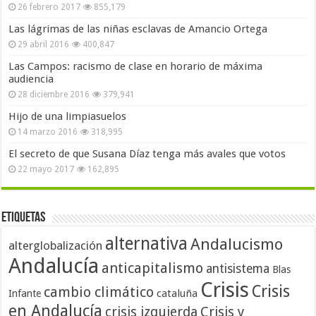
26 febrero 2017
855,179
Las lágrimas de las niñas esclavas de Amancio Ortega
29 abril 2016
400,847
Las Campos: racismo de clase en horario de máxima
audiencia
28 diciembre 2016
379,941
Hijo de una limpiasuelos
14 marzo 2016
318,995
El secreto de que Susana Díaz tenga más avales que votos
22 mayo 2017
162,895
Etiquetas
alternativa
Andalucismo
alterglobalización
Andalucía
anticapitalismo
antisistema
Blas
Crisis
Crisis
cambio climático
cataluña
Infante
en Andalucía
crisis izquierda
Crisis y