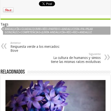
Tags
ANDALUCÍA+GUADALQUIVIR+RÍO+PARTIDO+ANDALUCISTA+PA+PILAR
GONZÁLEZ+COMPETENCIAS+JUNTA ANDALUCÍA+RÍO+RIO+ANDALUZ
Anterior
Respuesta verde a los mercados:
Bove
Siguiente
La cultura de humanos y simios
tiene las mismas raíces evolutivas
Relacionados