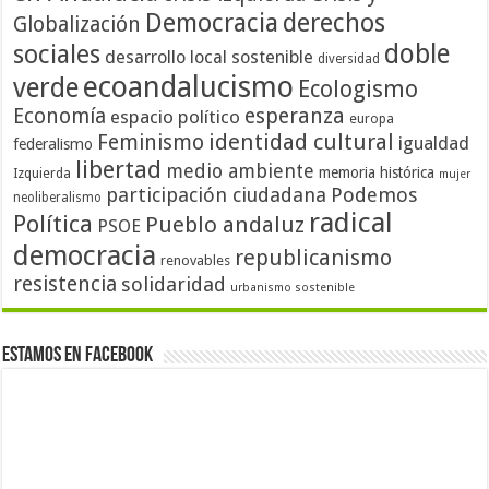
Democracia
derechos
Globalización
doble
sociales
desarrollo local sostenible
diversidad
ecoandalucismo
verde
Ecologismo
Economía
esperanza
espacio político
europa
identidad cultural
Feminismo
igualdad
federalismo
libertad
medio ambiente
memoria histórica
Izquierda
mujer
participación ciudadana
Podemos
neoliberalismo
radical
Política
Pueblo andaluz
PSOE
democracia
republicanismo
renovables
resistencia
solidaridad
urbanismo sostenible
Estamos en Facebook