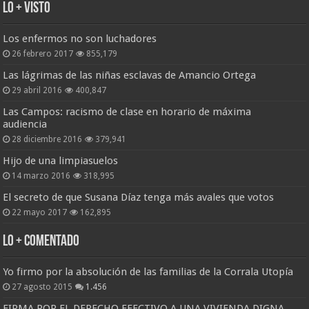
Lo + Visto
Los enfermos no son luchadores
26 febrero 2017
855,179
Las lágrimas de las niñas esclavas de Amancio Ortega
29 abril 2016
400,847
Las Campos: racismo de clase en horario de máxima
audiencia
28 diciembre 2016
379,941
Hijo de una limpiasuelos
14 marzo 2016
318,995
El secreto de que Susana Díaz tenga más avales que votos
22 mayo 2017
162,895
Lo + Comentado
Yo firmo por la absolución de las familias de la Corrala Utopía
27 agosto 2015
1.456
FIRMA POR EL DERECHO EFECTIVO A UNA VIVIENDA DIGNA