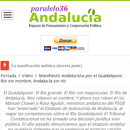
La masificación turística (tercera parte)
La opinión pública ante las próximas elecciones generales
Portada
/
Video
/
Manifiesto Andalucista por el Guadalquivir.
Río sin nombre, Andalucía sin río
El Guadalquivir. El Río grande. El Río con mayúsculas. El Río de
Andalucía. Nos robaron el nombre. Y ahora nos roban el río.
Manuel Chaves y Rosa Aguilar, ministros andaluces del PSOE
han “enterrado” el Estatuto de Autonomía de Andalucía, al
negar las competencias sobre el Río Guadalquivir El Tribunal
Constitucional no ha tomado una decisión jurídica sino
política. El año pasado denunciamos que el estatuto andaluz
no quedaría indemne tras la sentencia el estatuto catalán.