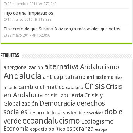
28 diciembre 2016
379,943
Hijo de una limpiasuelos
14 marzo 2016
318,998
El secreto de que Susana Díaz tenga más avales que votos
22 mayo 2017
162,896
Etiquetas
alternativa
Andalucismo
alterglobalización
Andalucía
anticapitalismo
antisistema
Blas
Crisis
Crisis
cambio climático
cataluña
Infante
en Andalucía
crisis izquierda
Crisis y
Democracia
derechos
Globalización
doble
sociales
desarrollo local sostenible
diversidad
ecoandalucismo
verde
Ecologismo
Economía
esperanza
espacio político
europa