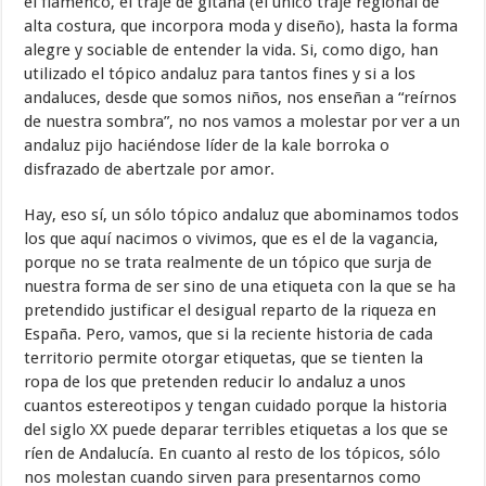
el flamenco, el traje de gitana (el único traje regional de
alta costura, que incorpora moda y diseño), hasta la forma
alegre y sociable de entender la vida. Si, como digo, han
utilizado el tópico andaluz para tantos fines y si a los
andaluces, desde que somos niños, nos enseñan a “reírnos
de nuestra sombra”, no nos vamos a molestar por ver a un
andaluz pijo haciéndose líder de la kale borroka o
disfrazado de abertzale por amor.
Hay, eso sí, un sólo tópico andaluz que abominamos todos
los que aquí nacimos o vivimos, que es el de la vagancia,
porque no se trata realmente de un tópico que surja de
nuestra forma de ser sino de una etiqueta con la que se ha
pretendido justificar el desigual reparto de la riqueza en
España. Pero, vamos, que si la reciente historia de cada
territorio permite otorgar etiquetas, que se tienten la
ropa de los que pretenden reducir lo andaluz a unos
cuantos estereotipos y tengan cuidado porque la historia
del siglo XX puede deparar terribles etiquetas a los que se
ríen de Andalucía. En cuanto al resto de los tópicos, sólo
nos molestan cuando sirven para presentarnos como