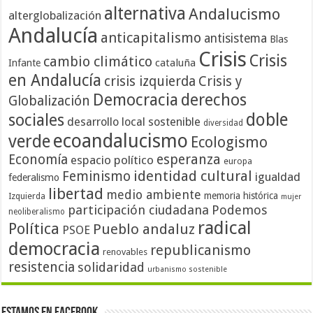
alternativa
Andalucismo
alterglobalización
Andalucía
anticapitalismo
antisistema
Blas
Crisis
Crisis
cambio climático
cataluña
Infante
en Andalucía
crisis izquierda
Crisis y
Democracia
derechos
Globalización
doble
sociales
desarrollo local sostenible
diversidad
ecoandalucismo
verde
Ecologismo
Economía
esperanza
espacio político
europa
identidad cultural
Feminismo
igualdad
federalismo
libertad
medio ambiente
memoria histórica
Izquierda
mujer
participación ciudadana
Podemos
neoliberalismo
radical
Política
Pueblo andaluz
PSOE
democracia
republicanismo
renovables
resistencia
solidaridad
urbanismo sostenible