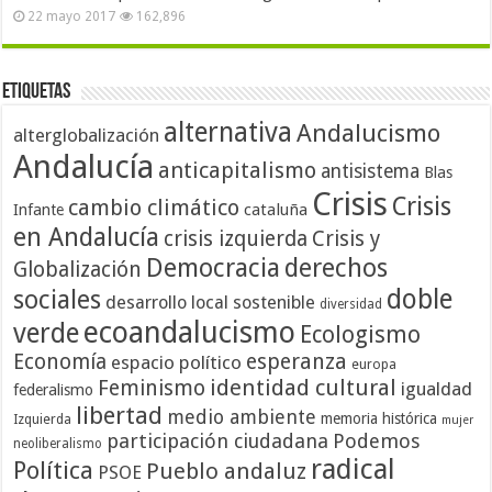
22 mayo 2017
162,896
Etiquetas
alternativa
Andalucismo
alterglobalización
Andalucía
anticapitalismo
antisistema
Blas
Crisis
Crisis
cambio climático
cataluña
Infante
en Andalucía
crisis izquierda
Crisis y
Democracia
derechos
Globalización
doble
sociales
desarrollo local sostenible
diversidad
ecoandalucismo
verde
Ecologismo
Economía
esperanza
espacio político
europa
identidad cultural
Feminismo
igualdad
federalismo
libertad
medio ambiente
memoria histórica
Izquierda
mujer
participación ciudadana
Podemos
neoliberalismo
radical
Política
Pueblo andaluz
PSOE