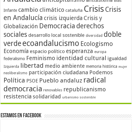
antisistema
Blas
Crisis
Crisis
cambio climático
cataluña
Infante
en Andalucía
crisis izquierda
Crisis y
Democracia
derechos
Globalización
doble
sociales
desarrollo local sostenible
diversidad
ecoandalucismo
verde
Ecologismo
Economía
esperanza
espacio político
europa
identidad cultural
Feminismo
igualdad
federalismo
libertad
medio ambiente
memoria histórica
Izquierda
mujer
participación ciudadana
Podemos
neoliberalismo
radical
Política
Pueblo andaluz
PSOE
democracia
republicanismo
renovables
resistencia
solidaridad
urbanismo sostenible
Estamos en Facebook