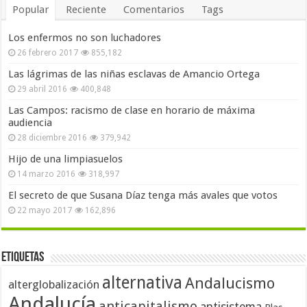
Popular
Reciente
Comentarios
Tags
Los enfermos no son luchadores
26 febrero 2017
855,182
Las lágrimas de las niñas esclavas de Amancio Ortega
29 abril 2016
400,848
Las Campos: racismo de clase en horario de máxima
audiencia
28 diciembre 2016
379,942
Hijo de una limpiasuelos
14 marzo 2016
318,997
El secreto de que Susana Díaz tenga más avales que votos
22 mayo 2017
162,896
Etiquetas
alternativa
Andalucismo
alterglobalización
Andalucía
anticapitalismo