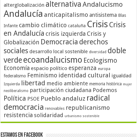
alternativa
Andalucismo
alterglobalización
Andalucía
anticapitalismo
antisistema
Blas
Crisis
Crisis
cambio climático
cataluña
Infante
en Andalucía
crisis izquierda
Crisis y
Democracia
derechos
Globalización
doble
sociales
desarrollo local sostenible
diversidad
ecoandalucismo
verde
Ecologismo
Economía
esperanza
espacio político
europa
identidad cultural
Feminismo
igualdad
federalismo
libertad
medio ambiente
memoria histórica
Izquierda
mujer
participación ciudadana
Podemos
neoliberalismo
radical
Política
Pueblo andaluz
PSOE
democracia
republicanismo
renovables
resistencia
solidaridad
urbanismo sostenible
Estamos en Facebook