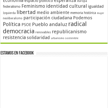
Economía
esperanza
espacio político
europa
identidad cultural
Feminismo
igualdad
federalismo
libertad
medio ambiente
memoria histórica
Izquierda
mujer
participación ciudadana
Podemos
neoliberalismo
radical
Política
Pueblo andaluz
PSOE
democracia
republicanismo
renovables
resistencia
solidaridad
urbanismo sostenible
Estamos en Facebook