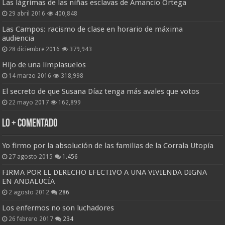
Las lágrimas de las niñas esclavas de Amancio Ortega
29 abril 2016
400,848
Las Campos: racismo de clase en horario de máxima
audiencia
28 diciembre 2016
379,943
Hijo de una limpiasuelos
14 marzo 2016
318,998
El secreto de que Susana Díaz tenga más avales que votos
22 mayo 2017
162,899
Lo + Comentado
Yo firmo por la absolución de las familias de la Corrala Utopía
27 agosto 2015
1.456
FIRMA POR EL DERECHO EFECTIVO A UNA VIVIENDA DIGNA
EN ANDALUCÍA
2 agosto 2012
286
Los enfermos no son luchadores
26 febrero 2017
234