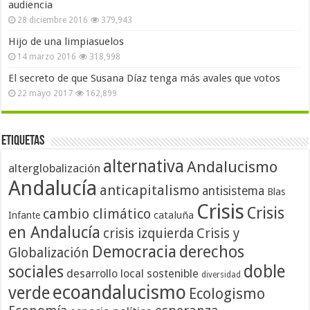
audiencia
28 diciembre 2016
379,943
Hijo de una limpiasuelos
14 marzo 2016
318,998
El secreto de que Susana Díaz tenga más avales que votos
22 mayo 2017
162,899
Etiquetas
alternativa
Andalucismo
alterglobalización
Andalucía
anticapitalismo
antisistema
Blas
Crisis
Crisis
cambio climático
cataluña
Infante
en Andalucía
crisis izquierda
Crisis y
Democracia
derechos
Globalización
doble
sociales
desarrollo local sostenible
diversidad
ecoandalucismo
verde
Ecologismo