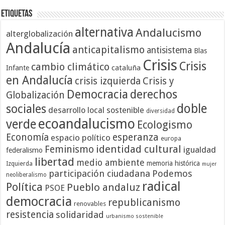
Etiquetas
alternativa
Andalucismo
alterglobalización
Andalucía
anticapitalismo
antisistema
Blas
Crisis
Crisis
cambio climático
cataluña
Infante
en Andalucía
crisis izquierda
Crisis y
Democracia
derechos
Globalización
doble
sociales
desarrollo local sostenible
diversidad
ecoandalucismo
verde
Ecologismo
Economía
esperanza
espacio político
europa
identidad cultural
Feminismo
igualdad
federalismo
libertad
medio ambiente
memoria histórica
Izquierda
mujer
participación ciudadana
Podemos
neoliberalismo
radical
Política
Pueblo andaluz
PSOE
democracia
republicanismo
renovables
resistencia
solidaridad
urbanismo sostenible