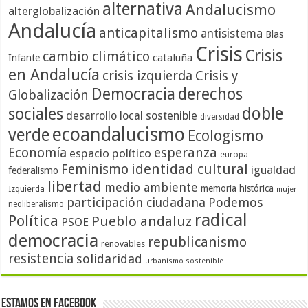
alternativa
Andalucismo
alterglobalización
Andalucía
anticapitalismo
antisistema
Blas
Crisis
Crisis
cambio climático
cataluña
Infante
en Andalucía
crisis izquierda
Crisis y
Democracia
derechos
Globalización
doble
sociales
desarrollo local sostenible
diversidad
ecoandalucismo
verde
Ecologismo
Economía
esperanza
espacio político
europa
identidad cultural
Feminismo
igualdad
federalismo
libertad
medio ambiente
memoria histórica
Izquierda
mujer
participación ciudadana
Podemos
neoliberalismo
radical
Política
Pueblo andaluz
PSOE
democracia
republicanismo
renovables
resistencia
solidaridad
urbanismo sostenible
Estamos en Facebook