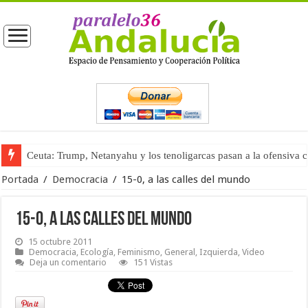
Ceuta: Trump, Netanyahu y los tenoligarcas pasan a la ofensiva 
La masificación turística (tercera parte)
Portada
/
Democracia
/
15-0, a las calles del mundo
15-0, a las calles del mundo
15 octubre 2011
Democracia
,
Ecología
,
Feminismo
,
General
,
Izquierda
,
Video
Deja un comentario
151 Vistas