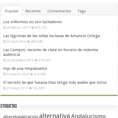
Popular
Reciente
Comentarios
Tags
Los enfermos no son luchadores
26 febrero 2017
855,182
Las lágrimas de las niñas esclavas de Amancio Ortega
29 abril 2016
400,848
Las Campos: racismo de clase en horario de máxima
audiencia
28 diciembre 2016
379,943
Hijo de una limpiasuelos
14 marzo 2016
318,998
El secreto de que Susana Díaz tenga más avales que votos
22 mayo 2017
162,899
Etiquetas
alternativa
Andalucismo
alterglobalización