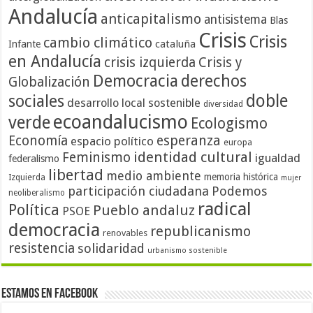
Andalucía
anticapitalismo
antisistema
Blas
Crisis
Crisis
cambio climático
cataluña
Infante
en Andalucía
crisis izquierda
Crisis y
Democracia
derechos
Globalización
doble
sociales
desarrollo local sostenible
diversidad
ecoandalucismo
verde
Ecologismo
Economía
esperanza
espacio político
europa
identidad cultural
Feminismo
igualdad
federalismo
libertad
medio ambiente
memoria histórica
Izquierda
mujer
participación ciudadana
Podemos
neoliberalismo
radical
Política
Pueblo andaluz
PSOE
democracia
republicanismo
renovables
resistencia
solidaridad
urbanismo sostenible
Estamos en Facebook