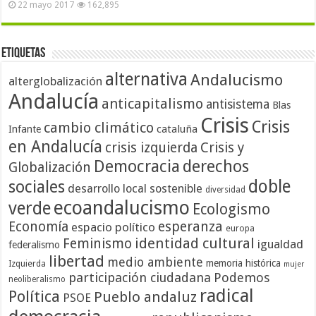
22 mayo 2017
162,895
Etiquetas
alternativa
Andalucismo
alterglobalización
Andalucía
anticapitalismo
antisistema
Blas
Crisis
Crisis
cambio climático
cataluña
Infante
en Andalucía
crisis izquierda
Crisis y
Democracia
derechos
Globalización
doble
sociales
desarrollo local sostenible
diversidad
ecoandalucismo
verde
Ecologismo
Economía
esperanza
espacio político
europa
identidad cultural
Feminismo
igualdad
federalismo
libertad
medio ambiente
memoria histórica
Izquierda
mujer
participación ciudadana
Podemos
neoliberalismo
radical
Política
Pueblo andaluz
PSOE