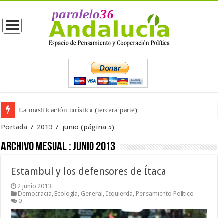
La masificación turística (tercera parte)
Portada
/
2013
/
junio
(página 5)
Archivo mesual :
junio 2013
Estambul y los defensores de Ítaca
2 junio 2013
Democracia
,
Ecología
,
General
,
Izquierda
,
Pensamiento Político
0