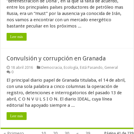
“defenestración de Doha”, en la que la falta de acuerdo,
entre los princpiales países productores de petróleo mas
Rusia, era un “must” por la ausencia ya conocida de Irán,
nos vamos a encontrar con un mercado energético
bastante peculiar en los próximos ...
Leer más
Convulsión y corrupción en Granada
18 abril 2016
Democracia
,
Ecología
,
Está Pasando
,
General
0
El principal diario papel de Granada titulaba, el 14 de abril,
con una sola palabra a cinco columnas la operación de
registro, detenciones e interrogatorios del pasado 13 de
abril, C O N V U L S I O N. El diario IDEAL, cuya línea
editorial ha apoyado siempre a ...
Leer más
« Primero
...
10
20
30
«
39
Página 41 de 239