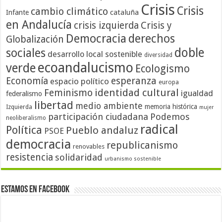
Crisis
Crisis
cambio climático
cataluña
Infante
en Andalucía
crisis izquierda
Crisis y
Democracia
derechos
Globalización
doble
sociales
desarrollo local sostenible
diversidad
ecoandalucismo
verde
Ecologismo
Economía
esperanza
espacio político
europa
identidad cultural
Feminismo
igualdad
federalismo
libertad
medio ambiente
memoria histórica
Izquierda
mujer
participación ciudadana
Podemos
neoliberalismo
radical
Política
Pueblo andaluz
PSOE
democracia
republicanismo
renovables
resistencia
solidaridad
urbanismo sostenible
Estamos en Facebook