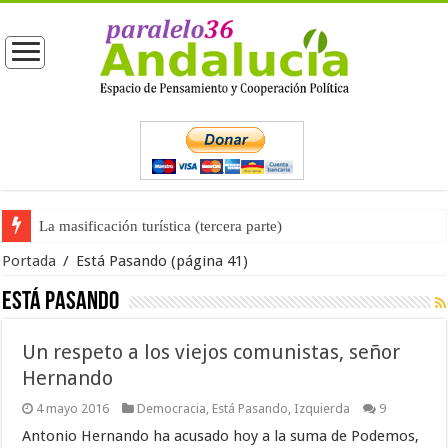
La masificación turística (tercera parte)
La opinión pública ante las próximas elecciones generales
Portada
/
Está Pasando
(página 41)
Está Pasando
Un respeto a los viejos comunistas, señor
Hernando
4 mayo 2016
Democracia
,
Está Pasando
,
Izquierda
9
Antonio Hernando ha acusado hoy a la suma de Podemos,