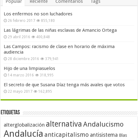
Popular
Reciente
Comentarios
Tags
Los enfermos no son luchadores
26 febrero 2017
855,180
Las lágrimas de las niñas esclavas de Amancio Ortega
29 abril 2016
400,848
Las Campos: racismo de clase en horario de máxima
audiencia
28 diciembre 2016
379,941
Hijo de una limpiasuelos
14 marzo 2016
318,995
El secreto de que Susana Díaz tenga más avales que votos
22 mayo 2017
162,895
Etiquetas
alternativa
Andalucismo
alterglobalización
Andalucía
anticapitalismo
antisistema
Blas