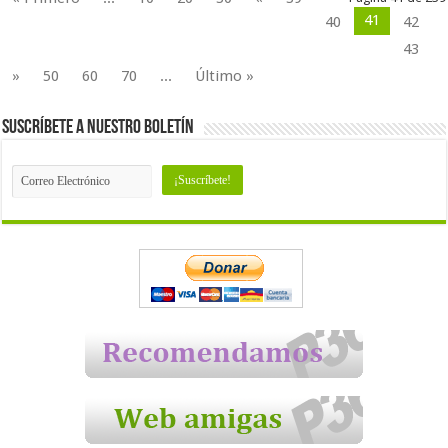
41
40
42
43
»
50
60
70
...
Último »
Suscríbete a nuestro Boletín