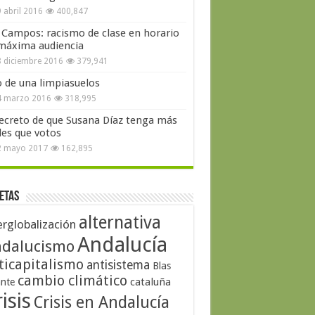
 abril 2016
400,847
 Campos: racismo de clase en horario
máxima audiencia
 diciembre 2016
379,941
o de una limpiasuelos
4 marzo 2016
318,995
secreto de que Susana Díaz tenga más
les que votos
2 mayo 2017
162,895
etas
alternativa
erglobalización
Andalucía
dalucismo
ticapitalismo
antisistema
Blas
cambio climático
cataluña
ante
isis
Crisis en Andalucía