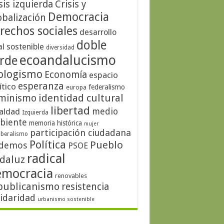
sis izquierda
Crisis y
Democracia
obalización
rechos sociales
desarrollo
doble
al sostenible
diversidad
ecoandalucismo
rde
ologismo
Economía
espacio
esperanza
ítico
federalismo
europa
identidad cultural
minismo
libertad
medio
aldad
Izquierda
biente
memoria histórica
mujer
participación ciudadana
iberalismo
Política
Pueblo
demos
PSOE
radical
daluz
emocracia
renovables
publicanismo
resistencia
lidaridad
urbanismo sostenible