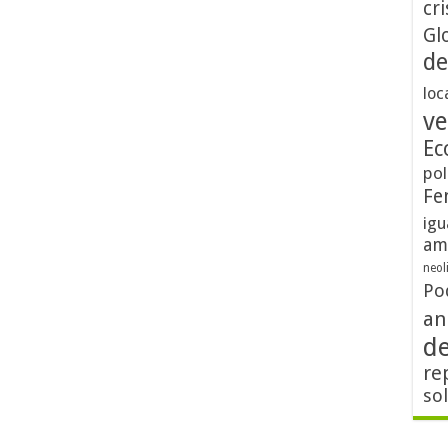
cri
Gl
de
loc
ve
Ec
pol
Fe
igu
am
neol
Po
an
d
re
so