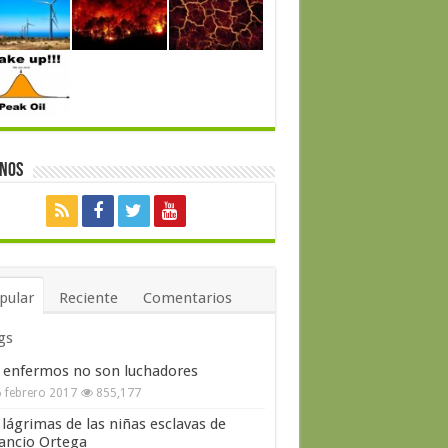
enos
pular
Reciente
Comentarios
gs
 enfermos no son luchadores
 febrero 2017
855,177
 lágrimas de las niñas esclavas de
ncio Ortega