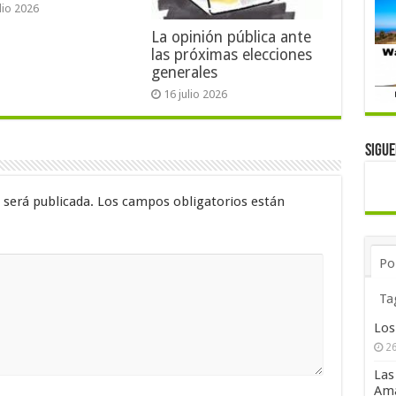
ulio 2026
La opinión pública ante
las próximas elecciones
generales
16 julio 2026
Sigu
 será publicada.
Los campos obligatorios están
Po
Ta
Los
26
Las
Ama