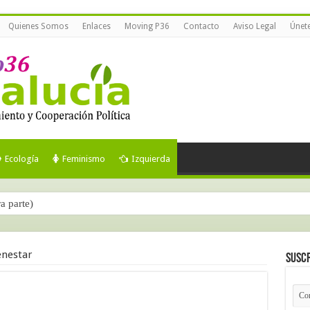
Quienes Somos
Enlaces
Moving P36
Contacto
Aviso Legal
Únet
Ecología
Feminismo
Izquierda
ra parte)
enestar
Suscr