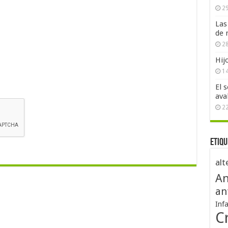
29
Las
de 
28
Hij
1
El 
ava
2
Etiqu
alt
An
an
Inf
Cr