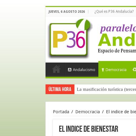
¿Qué es P36 Andalucía?
JUEVES, 6 AGOSTO 2026
Andalucismo
Democracia
Última hora
La masificación turística (terce
Portada
/
Democracia
/
El indice de bi
El indice de bienestar