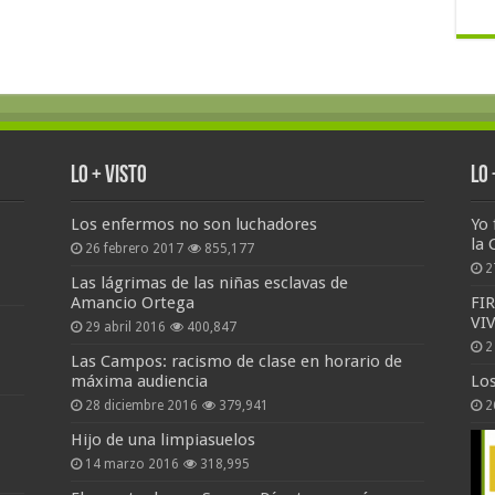
Lo + Visto
Lo
Los enfermos no son luchadores
Yo 
la 
26 febrero 2017
855,177
2
Las lágrimas de las niñas esclavas de
Amancio Ortega
FI
VI
29 abril 2016
400,847
2
Las Campos: racismo de clase en horario de
máxima audiencia
Lo
28 diciembre 2016
379,941
2
Hijo de una limpiasuelos
14 marzo 2016
318,995