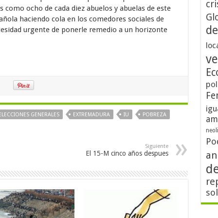
cri
os como ocho de cada diez abuelos y abuelas de este
Gl
pañola haciendo cola en los comedores sociales de
de
cesidad urgente de ponerle remedio a un horizonte
loc
ve
Ec
pol
Fe
igu
ELECCIONES GENERALES
EXTREMADURA
IU
POBREZA
am
neol
Po
Siguiente
El 15-M cinco años despues
an
d
re
so