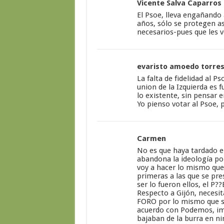
Vicente Salva Caparros
El Psoe, lleva engañando
años, sólo se protegen a
necesarios-pues que les v
evaristo amoedo torre
La falta de fidelidad al P
union de la Izquierda es 
lo existente, sin pensar 
Yo pienso votar al Psoe, p
Carmen
No es que haya tardado e
abandona la ideología por 
voy a hacer lo mismo que
primeras a las que se pre
ser lo fueron ellos, el P??
Respecto a Gijón, necesi
FORO por lo mismo que se
acuerdo con Podemos, imp
bajaban de la burra en ni