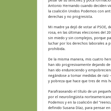
pesar de su sencillez y poca formaci
Antonio Hernando cuando deciden vio
la coalición Unidos Podemos con ant
derechas y no progresista.
Mi madre ya dejó de votar al PSOE, de
rosa, en las últimas elecciones del 2
sin miedo y sin complejos, porque par
luchar por los derechos laborales a pi
prohibida.
De la misma manera, mis cuatro herm
han ido progresivamente dejando de v
han ido endureciendo y empobreciend
negándose a tomar medidas de raíz –
y pobreza que hace que tres de mis 
Parafraseando el título de un pequeño
por el neurolingüista norteamericano
Podemos y en la coalición del “reenc
definido Susana Díaz, para pensar en 