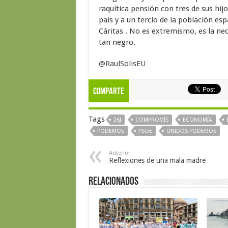
raquítica pensión con tres de sus hij
país y a un tercio de la población es
Cáritas . No es extremismo, es la ne
tan negro.
@RaulSolisEU
Comparte
Tags
26J
COMPROMÍS
ECONOMÍA
PODEMOS
PSOE
UNIDOS PODEMOS
Anterior
Reflexiones de una mala madre
Relacionados