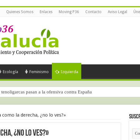
Quienes Somos
Enlaces
Moving P36
Contacto
Aviso Legal
Úne
Ecología
Feminismo
Izquierda
tenoligarcas pasan a la ofensiva contra España
ra parte)
 como la derecha, ¿no lo ves?»
Suscr
cha, ¿no lo ves?»