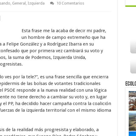
asando
,
General
,
Izquierda
10 Comentarios
Esta frase me la acaba de decir mi padre,
un hombre de campo extremeño que ha
a a Felipe González y a Rodríguez Ibarra en su
a confesado que por primera vez cambiará su voto y
mos, la suma de Podemos, Izquierda Unida,
ogresistas.
 ves por la tele?”, es una frase sencilla que encierra
epidermis de las bolsas de votantes tradicionales
Ecol
e el PSOE responde a la nueva realidad con una lógica
ente no tiene derecho a cambiar su voto y, en lugar
 y el PP, ha decidido hacer campaña contra la coalición
erzas de la izquierda territorial con el mismo idioma
sis de la realidad más progresista y elaborado, a