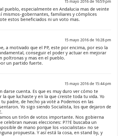
15 mayo 2016 de 16:59 pm
 al pueblo, especialmente en Andalucia mas de veinte
sí mismos-gobernantes, familiares y cómplices
ote estos beneficiados ni un voto mas.
s
15 mayo 2016 de 16:28 pm
soe, a motivado que el PP, este por encima, por eso la
fundamental, conseguir el poder y actuar en mejorar
en poltronas y mas en el pueblo.
or un partido fuerte.
15 mayo 2016 de 15:44 pm
n darse cuenta. Es que es muy duro ver cómo te
la que luchaste y en la que creiste toda tu vida. Yo
 tu padre, de hecho ya voté a Podemos en las
sentaron. Yo sigo siendo Socialista, los que dejaron de
E.
tamos un tirón de votos importante. Nos gobierna
 celebran nuevas elecciones: P??E buscaba un
osible de mano porque los «socialistas» no se
nguna propuesta. Y así está la cosa, en stand by, y