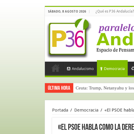
¿Qué es P36 Andalucía?
SÁBADO, 8 AGOSTO 2026
Andalucismo
Democracia
Última hora
Ceuta: Trump, Netanyahu y los 
La masificación turística (terce
Portada
/
Democracia
/
«El PSOE habla
«El PSOE habla como la dere