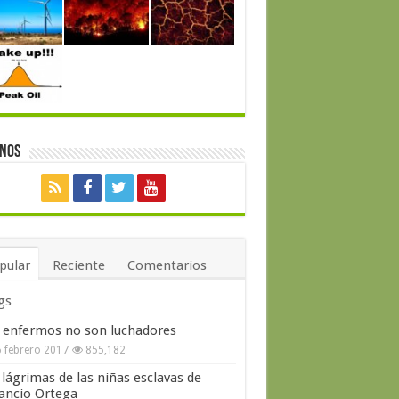
enos
pular
Reciente
Comentarios
gs
 enfermos no son luchadores
 febrero 2017
855,182
 lágrimas de las niñas esclavas de
ncio Ortega