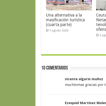
Una alternativa a la
Ceut
masificación turística
Neta
(cuarta parte)
tenol
ofens
7 agosto 2026
2 ag
10 Comentarios
vicente algarin muñoz
muchísimas gracias por t
Ezequiel Martínez Mule