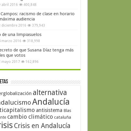
 abril 2016
400,848
 Campos: racismo de clase en horario
máxima audiencia
 diciembre 2016
379,943
o de una limpiasuelos
4 marzo 2016
318,998
secreto de que Susana Díaz tenga más
les que votos
2 mayo 2017
162,896
etas
alternativa
erglobalización
Andalucía
dalucismo
ticapitalismo
antisistema
Blas
cambio climático
cataluña
ante
isis
Crisis en Andalucía