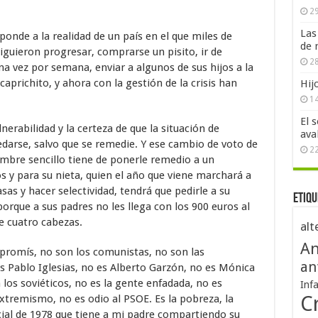
29
Las
ponde a la realidad de un país en el que miles de
de 
siguieron progresar, comprarse un pisito, ir de
28
 vez por semana, enviar a algunos de sus hijos a la
aprichito, y ahora con la gestión de la crisis han
Hij
1
El 
lnerabilidad y la certeza de que la situación de
ava
arse, salvo que se remedie. Y ese cambio de voto de
2
mbre sencillo tiene de ponerle remedio a un
os y para su nieta, quien el año que viene marchará a
asas y hacer selectividad, tendrá que pedirle a su
Etiqu
orque a sus padres no les llega con los 900 euros al
e cuatro cabezas.
alt
An
romís, no son los comunistas, no son las
an
 es Pablo Iglesias, no es Alberto Garzón, no es Mónica
 los soviéticos, no es la gente enfadada, no es
Inf
Cr
xtremismo, no es odio al PSOE. Es la pobreza, la
ocial de 1978 que tiene a mi padre compartiendo su