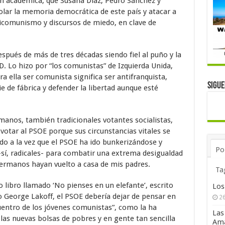
ón académica, que Susana Díaz, Pedro Sánchez y
lar la memoria democrática de este país y atacar a
icomunismo y discursos de miedo, en clave de
spués de más de tres décadas siendo fiel al puño y la
0D. Lo hizo por “los comunistas” de Izquierda Unida,
a ella ser comunista significa ser antifranquista,
Sigu
e de fábrica y defender la libertad aunque esté
anos, también tradicionales votantes socialistas,
otar al PSOE porque sus circunstancias vitales se
o a la vez que el PSOE ha ido bunkerizándose y
Po
sí, radicales- para combatir una extrema desigualdad
hermanos hayan vuelto a casa de mis padres.
Ta
 libro llamado ‘No pienses en un elefante’, escrito
Los
 George Lakoff, el PSOE debería dejar de pensar en
26
uentro de los jóvenes comunistas”, como la ha
Las
las nuevas bolsas de pobres y en gente tan sencilla
Ama