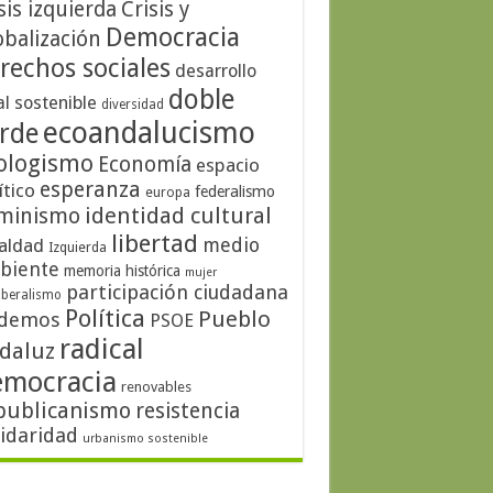
sis izquierda
Crisis y
Democracia
obalización
rechos sociales
desarrollo
doble
al sostenible
diversidad
ecoandalucismo
rde
ologismo
Economía
espacio
esperanza
ítico
federalismo
europa
identidad cultural
minismo
libertad
medio
aldad
Izquierda
biente
memoria histórica
mujer
participación ciudadana
iberalismo
Política
Pueblo
demos
PSOE
radical
daluz
emocracia
renovables
publicanismo
resistencia
lidaridad
urbanismo sostenible