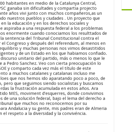
00 habitantes en medio de la Catalunya Central,
SC ganaba sin dificultades y compartia projecto
rante años vivi junto con muchos compañeros,as un
do nuestros pueblos y ciudades . Un proyecto que
 en la educación y en los derechos sociales y
e aspiraba a una respuesta federal a los problemas
amos enormente cuando conociamos los resulttados de
la sentencia del Tribunal Constitucional contra el
r el Congreso y después del referendum, al menos en
equilibrio y muchas personas nos vimos desastitidos
igentes y de un Estado en los que habiamos confiado.
 discurso unitario del partido, más o menos lo que le
 a Pedro Sanchez. Veo con cierta preocupación lo
SOE y comparto cada vez más el título de este
sento a muchos catalanes y catalanas incluso me
añloes que nos hemos ido aparatando poco a poco, de
do, pero que seguimos siendo socialistas y buscamos
erdas la frustración acumulada en estos años. Ara
rtido MES, moviment d’esquerres, donde convivimos
os de una solución federal, bajo el lema del derecho a
 tribunal que muchos no reconocemos por su
ara Andalucia y su gente, mis padres eran de Almeria
el respeto a la diversidad y la convivéncia.