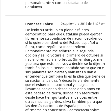
personalmente y como ciudadano de
Catalunya.
Francesc Fabre
10 septiembre 2017 de 21:07 pm
He leído su artículo en pleno esfuerzo
democràtico para que Cataluña pueda ejercer
libremente su condición de nación decidiendo
si lo quiere ser dentro del Estado español o
fuera, como república independiente.
Personalmente me adhiero a la segunda
opción y así lo votaré el primero de octubre si
nadie lo remedia a lo bruto. Sin embargo, me
gustaría que esto que voy a decirle se lo dijeran
también los que tienen decidido votar que NO:
sus palabras son claras y valientes y dan a
entender que también lo es la idea que tiene de
su nación andaluza. Y deseo fervientemente
que el esfuerzo descomunal y desigual que
llevamos haciendo desde hace ocho años en
este pedazo de tierra, donde han aterrizado
desde hace tiempo tantos andaluces entre
otras muchas gentes, sirva también para que
las demás naciones de España puedan
afirmarse en conciencia y democracia sobre