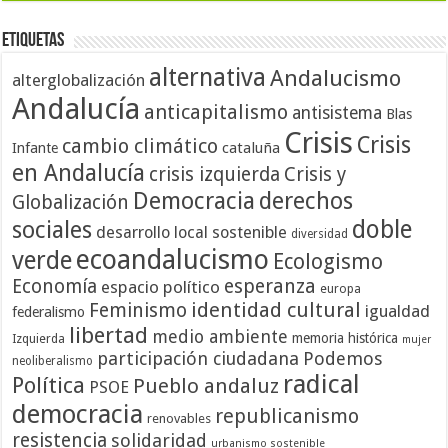
Etiquetas
alternativa
Andalucismo
alterglobalización
Andalucía
anticapitalismo
antisistema
Blas
Crisis
Crisis
cambio climático
cataluña
Infante
en Andalucía
crisis izquierda
Crisis y
Democracia
derechos
Globalización
doble
sociales
desarrollo local sostenible
diversidad
ecoandalucismo
verde
Ecologismo
Economía
esperanza
espacio político
europa
identidad cultural
Feminismo
igualdad
federalismo
libertad
medio ambiente
memoria histórica
Izquierda
mujer
participación ciudadana
Podemos
neoliberalismo
radical
Política
Pueblo andaluz
PSOE
democracia
republicanismo
renovables
resistencia
solidaridad
urbanismo sostenible