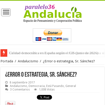
Calidad democrática en España según el CIS (junio de 2026)
Portada
/
Andalucismo
/
¿Error o estrategia, Sr. Sánchez?
¿Error o estrategia, Sr. Sánchez?
8 septiembre 2017
Andalucismo
,
Democracia
,
Está Pasando
,
General
3 Comentarios
1,008 Vistas