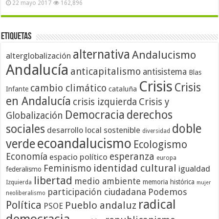
22 mayo 2017
162,896
Etiquetas
alternativa
Andalucismo
alterglobalización
Andalucía
anticapitalismo
antisistema
Blas
Crisis
Crisis
cambio climático
cataluña
Infante
en Andalucía
crisis izquierda
Crisis y
Democracia
derechos
Globalización
doble
sociales
desarrollo local sostenible
diversidad
ecoandalucismo
verde
Ecologismo
Economía
esperanza
espacio político
europa
identidad cultural
Feminismo
igualdad
federalismo
libertad
medio ambiente
memoria histórica
Izquierda
mujer
participación ciudadana
Podemos
neoliberalismo
radical
Política
Pueblo andaluz
PSOE