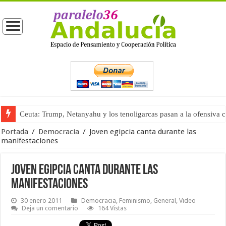
Ceuta: Trump, Netanyahu y los tenoligarcas pasan a la ofensiva 
La masificación turística (tercera parte)
Portada
/
Democracia
/
Joven egipcia canta durante las
manifestaciones
Joven egipcia canta durante las
manifestaciones
30 enero 2011
Democracia
,
Feminismo
,
General
,
Video
Deja un comentario
164 Vistas