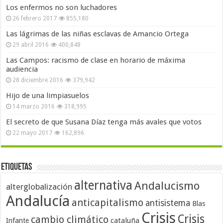
Los enfermos no son luchadores
26 febrero 2017
855,180
Las lágrimas de las niñas esclavas de Amancio Ortega
29 abril 2016
400,848
Las Campos: racismo de clase en horario de máxima
audiencia
28 diciembre 2016
379,942
Hijo de una limpiasuelos
14 marzo 2016
318,995
El secreto de que Susana Díaz tenga más avales que votos
22 mayo 2017
162,896
Etiquetas
alternativa
Andalucismo
alterglobalización
Andalucía
anticapitalismo
antisistema
Blas
Crisis
Crisis
cambio climático
cataluña
Infante