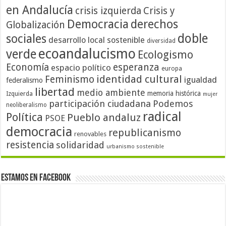
en Andalucía
crisis izquierda
Crisis y
Democracia
derechos
Globalización
doble
sociales
desarrollo local sostenible
diversidad
ecoandalucismo
verde
Ecologismo
Economía
esperanza
espacio político
europa
identidad cultural
Feminismo
igualdad
federalismo
libertad
medio ambiente
memoria histórica
Izquierda
mujer
participación ciudadana
Podemos
neoliberalismo
radical
Política
Pueblo andaluz
PSOE
democracia
republicanismo
renovables
resistencia
solidaridad
urbanismo sostenible
Estamos en Facebook