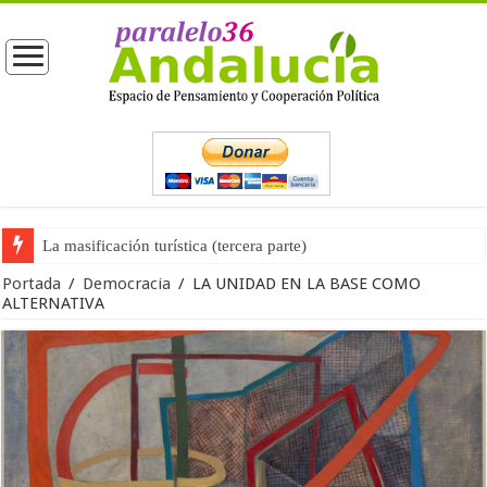
La masificación turística (tercera parte)
La opinión pública ante las próximas elecciones generales
Portada
/
Democracia
/
LA UNIDAD EN LA BASE COMO
ALTERNATIVA