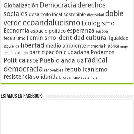
Democracia
derechos
Globalización
doble
sociales
desarrollo local sostenible
diversidad
ecoandalucismo
verde
Ecologismo
Economía
esperanza
espacio político
europa
identidad cultural
Feminismo
igualdad
federalismo
libertad
medio ambiente
memoria histórica
Izquierda
mujer
participación ciudadana
Podemos
neoliberalismo
radical
Política
Pueblo andaluz
PSOE
democracia
republicanismo
renovables
resistencia
solidaridad
urbanismo sostenible
Estamos en Facebook