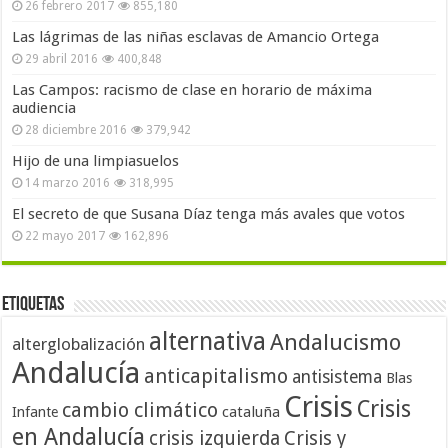
26 febrero 2017
855,180
Las lágrimas de las niñas esclavas de Amancio Ortega
29 abril 2016
400,848
Las Campos: racismo de clase en horario de máxima
audiencia
28 diciembre 2016
379,942
Hijo de una limpiasuelos
14 marzo 2016
318,995
El secreto de que Susana Díaz tenga más avales que votos
22 mayo 2017
162,896
Etiquetas
alternativa
Andalucismo
alterglobalización
Andalucía
anticapitalismo
antisistema
Blas
Crisis
Crisis
cambio climático
cataluña
Infante
en Andalucía
crisis izquierda
Crisis y