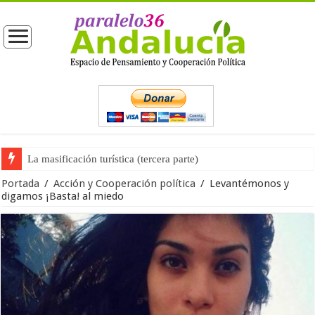
La masificación turística (tercera parte)
La opinión pública ante las próximas elecciones generales
Portada
/
Acción y Cooperación política
/
Levantémonos y
digamos ¡Basta! al miedo