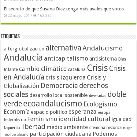
El secreto de que Susana Díaz tenga más avales que votos
22 mayo 2017
162,896
Etiquetas
alternativa
Andalucismo
alterglobalización
Andalucía
anticapitalismo
antisistema
Blas
Crisis
Crisis
cambio climático
cataluña
Infante
en Andalucía
crisis izquierda
Crisis y
Democracia
derechos
Globalización
doble
sociales
desarrollo local sostenible
diversidad
ecoandalucismo
verde
Ecologismo
Economía
esperanza
espacio político
europa
identidad cultural
Feminismo
igualdad
federalismo
libertad
medio ambiente
memoria histórica
Izquierda
mujer
participación ciudadana
Podemos
neoliberalismo