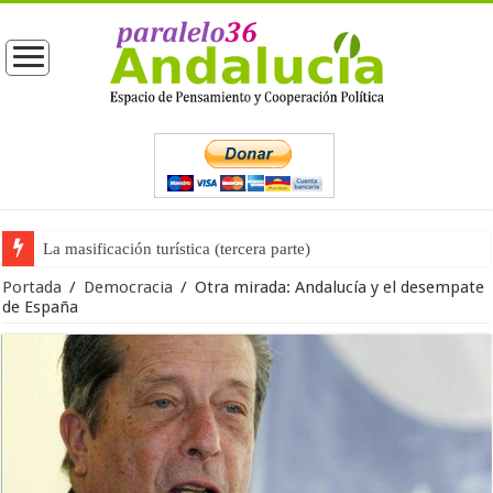
La masificación turística (tercera parte)
La opinión pública ante las próximas elecciones generales
Portada
/
Democracia
/
Otra mirada: Andalucía y el desempate
de España