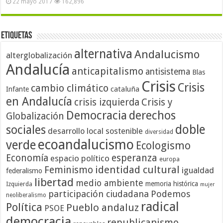
22 mayo 2017
162,896
Etiquetas
alternativa
Andalucismo
alterglobalización
Andalucía
anticapitalismo
antisistema
Blas
Crisis
Crisis
cambio climático
cataluña
Infante
en Andalucía
crisis izquierda
Crisis y
Democracia
derechos
Globalización
doble
sociales
desarrollo local sostenible
diversidad
ecoandalucismo
verde
Ecologismo
Economía
esperanza
espacio político
europa
identidad cultural
Feminismo
igualdad
federalismo
libertad
medio ambiente
memoria histórica
Izquierda
mujer
participación ciudadana
Podemos
neoliberalismo
radical
Política
Pueblo andaluz
PSOE
democracia
republicanismo