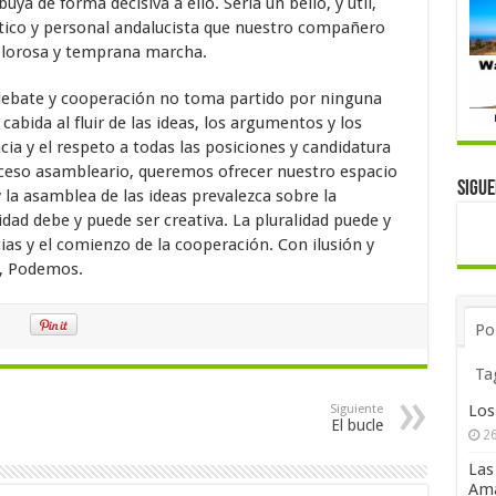
a de forma decisiva a ello. Seria un bello, y útil,
ítico y personal andalucista que nuestro compañero
dolorosa y temprana marcha.
ebate y cooperación no toma partido por ninguna
abida al fluir de las ideas, los argumentos y los
ia y el respeto a todas las posiciones y candidatura
ceso asambleario, queremos ofrecer nuestro espacio
Sigu
y la asamblea de las ideas prevalezca sobre la
dad debe y puede ser creativa. La pluralidad puede y
cias y el comienzo de la cooperación. Con ilusión y
s, Podemos.
Po
Ta
Los
Siguiente
El bucle
26
Las
Ama