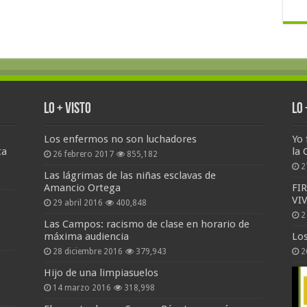
Lo + Visto
Lo
Los enfermos no son luchadores
Yo 
ta
la 
26 febrero 2017
855,182
2
Las lágrimas de las niñas esclavas de
Amancio Ortega
FI
VI
29 abril 2016
400,848
2
Las Campos: racismo de clase en horario de
máxima audiencia
Lo
28 diciembre 2016
379,943
2
Hijo de una limpiasuelos
14 marzo 2016
318,998