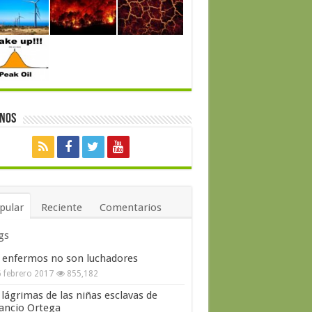
enos
pular
Reciente
Comentarios
gs
 enfermos no son luchadores
 febrero 2017
855,182
 lágrimas de las niñas esclavas de
ncio Ortega