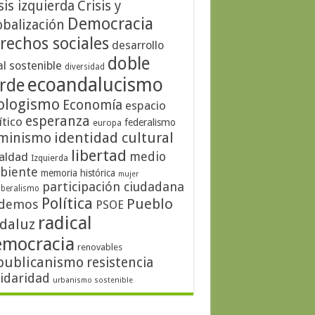
sis izquierda
Crisis y
Democracia
obalización
rechos sociales
desarrollo
doble
al sostenible
diversidad
ecoandalucismo
rde
ologismo
Economía
espacio
esperanza
ítico
federalismo
europa
identidad cultural
minismo
libertad
medio
aldad
Izquierda
biente
memoria histórica
mujer
participación ciudadana
iberalismo
Política
Pueblo
demos
PSOE
radical
daluz
emocracia
renovables
publicanismo
resistencia
lidaridad
urbanismo sostenible