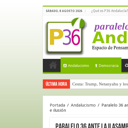
¿Qué es P36 Andalucía?
SÁBADO, 8 AGOSTO 2026
Andalucismo
Democracia
Última hora
Ceuta: Trump, Netanyahu y los 
Portada
/
Andalucismo
/
Paralelo 36 a
e ilusión
Paralelo 36 ante la II Asam