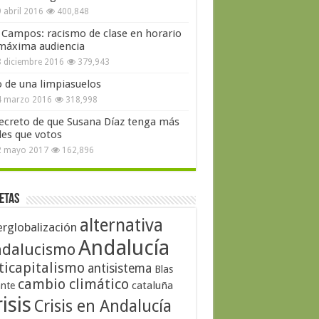
 abril 2016
400,848
 Campos: racismo de clase en horario
máxima audiencia
 diciembre 2016
379,943
o de una limpiasuelos
4 marzo 2016
318,998
secreto de que Susana Díaz tenga más
les que votos
2 mayo 2017
162,896
etas
alternativa
erglobalización
Andalucía
dalucismo
ticapitalismo
antisistema
Blas
cambio climático
cataluña
ante
isis
Crisis en Andalucía