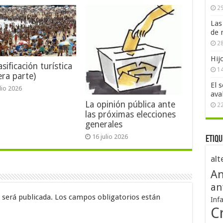
29
Las
de 
28
Hij
sificación turística
1
era parte)
El 
ulio 2026
ava
La opinión pública ante
2
las próximas elecciones
generales
16 julio 2026
Etiqu
alt
An
an
 será publicada.
Los campos obligatorios están
Inf
Cr