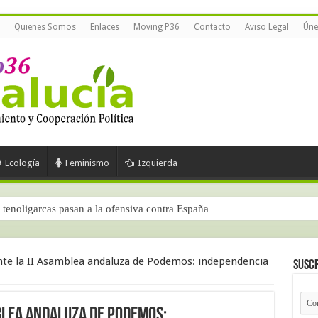
Quienes Somos
Enlaces
Moving P36
Contacto
Aviso Legal
Úne
Ecología
Feminismo
Izquierda
tenoligarcas pasan a la ofensiva contra España
nte la II Asamblea andaluza de Podemos: independencia
Suscr
blea andaluza de Podemos: