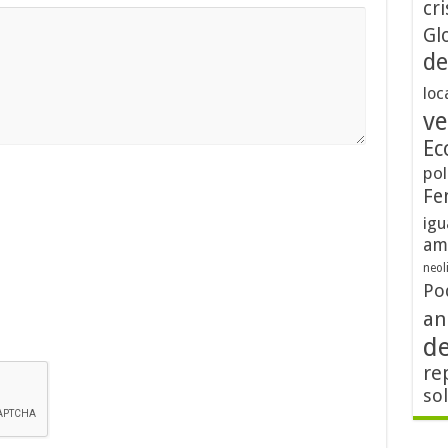
cri
Gl
de
loc
ve
Ec
pol
Fe
igu
am
neol
Po
an
d
re
so