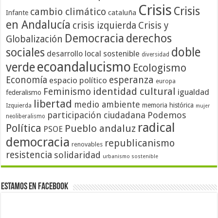
Crisis
Crisis
cambio climático
cataluña
Infante
en Andalucía
crisis izquierda
Crisis y
Democracia
derechos
Globalización
doble
sociales
desarrollo local sostenible
diversidad
ecoandalucismo
verde
Ecologismo
Economía
esperanza
espacio político
europa
identidad cultural
Feminismo
igualdad
federalismo
libertad
medio ambiente
memoria histórica
Izquierda
mujer
participación ciudadana
Podemos
neoliberalismo
radical
Política
Pueblo andaluz
PSOE
democracia
republicanismo
renovables
resistencia
solidaridad
urbanismo sostenible
Estamos en Facebook