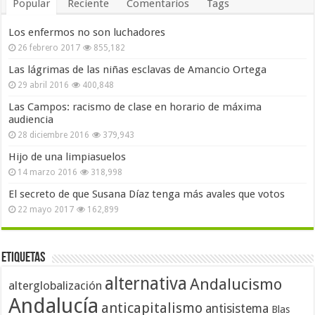
Popular
Reciente
Comentarios
Tags
Los enfermos no son luchadores
26 febrero 2017
855,182
Las lágrimas de las niñas esclavas de Amancio Ortega
29 abril 2016
400,848
Las Campos: racismo de clase en horario de máxima
audiencia
28 diciembre 2016
379,943
Hijo de una limpiasuelos
14 marzo 2016
318,998
El secreto de que Susana Díaz tenga más avales que votos
22 mayo 2017
162,899
Etiquetas
alternativa
Andalucismo
alterglobalización
Andalucía
anticapitalismo
antisistema
Blas