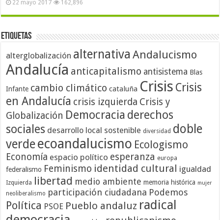
22 mayo 2017
162,896
Etiquetas
alternativa
Andalucismo
alterglobalización
Andalucía
anticapitalismo
antisistema
Blas
Crisis
Crisis
cambio climático
cataluña
Infante
en Andalucía
crisis izquierda
Crisis y
Democracia
derechos
Globalización
doble
sociales
desarrollo local sostenible
diversidad
ecoandalucismo
verde
Ecologismo
Economía
esperanza
espacio político
europa
identidad cultural
Feminismo
igualdad
federalismo
libertad
medio ambiente
memoria histórica
Izquierda
mujer
participación ciudadana
Podemos
neoliberalismo
radical
Política
Pueblo andaluz
PSOE
democracia