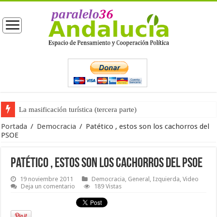
La masificación turística (tercera parte)
La opinión pública ante las próximas elecciones generales
Portada
/
Democracia
/
Patético , estos son los cachorros del
PSOE
Patético , estos son los cachorros del PSOE
19 noviembre 2011
Democracia
,
General
,
Izquierda
,
Video
Deja un comentario
189 Vistas