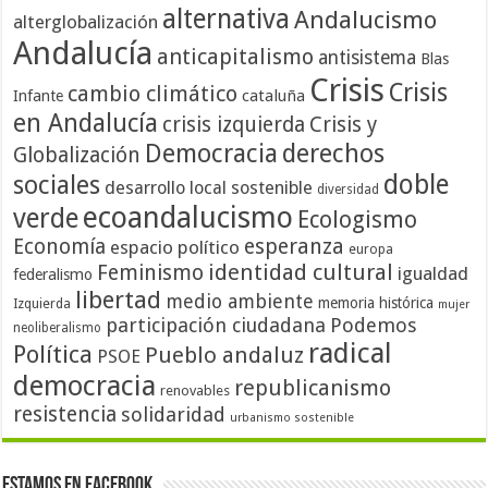
alternativa
Andalucismo
alterglobalización
Andalucía
anticapitalismo
antisistema
Blas
Crisis
Crisis
cambio climático
cataluña
Infante
en Andalucía
crisis izquierda
Crisis y
Democracia
derechos
Globalización
doble
sociales
desarrollo local sostenible
diversidad
ecoandalucismo
verde
Ecologismo
Economía
esperanza
espacio político
europa
identidad cultural
Feminismo
igualdad
federalismo
libertad
medio ambiente
memoria histórica
Izquierda
mujer
participación ciudadana
Podemos
neoliberalismo
radical
Política
Pueblo andaluz
PSOE
democracia
republicanismo
renovables
resistencia
solidaridad
urbanismo sostenible
Estamos en Facebook