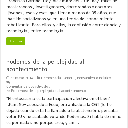
Francisco Garrido. Hoy, diciembre del 2016 hay miles de
masterandos , investigadores, doctorandos y doctores
jóvenes , esos y esas que tienen menos de 35 años, que
ha sido socializados ya en una teoría del conocimiento
robotizante. Para ellos y ellas, la confusión entre ciencia y
tecnología , entre tecnología ...
Leer más
Podemos: de la perplejidad al
acontecimiento
29 mayo 2014
Democracia
,
General
,
Pensamiento Político
Comentarios desactivados
en Podemos: de la perplejidad al acontecimiento
“El entusiasmo es la participación afectiva en el bien”
I.Kant Soy asociado a Equo, era afiliado a la CGT (lo he
dejado cuando esta ha llamado a la abstención), pensaba
votar IU y he acabado votando Podemos. Si hablo de mí no
es por nada sino porque creo, y sin ...