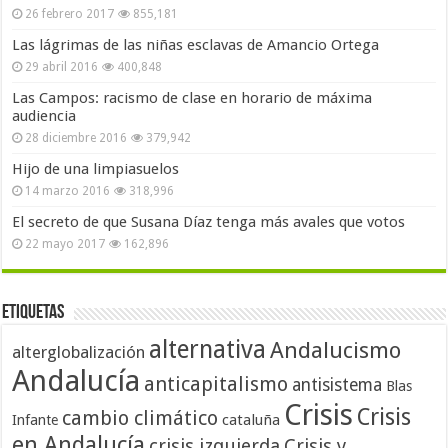
26 febrero 2017
855,181
Las lágrimas de las niñas esclavas de Amancio Ortega
29 abril 2016
400,848
Las Campos: racismo de clase en horario de máxima
audiencia
28 diciembre 2016
379,942
Hijo de una limpiasuelos
14 marzo 2016
318,996
El secreto de que Susana Díaz tenga más avales que votos
22 mayo 2017
162,896
Etiquetas
alternativa
Andalucismo
alterglobalización
Andalucía
anticapitalismo
antisistema
Blas
Crisis
Crisis
cambio climático
cataluña
Infante
en Andalucía
crisis izquierda
Crisis y