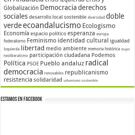
Democracia
derechos
Globalización
doble
sociales
desarrollo local sostenible
diversidad
ecoandalucismo
verde
Ecologismo
Economía
esperanza
espacio político
europa
identidad cultural
Feminismo
igualdad
federalismo
libertad
medio ambiente
memoria histórica
Izquierda
mujer
participación ciudadana
Podemos
neoliberalismo
radical
Política
Pueblo andaluz
PSOE
democracia
republicanismo
renovables
resistencia
solidaridad
urbanismo sostenible
Estamos en Facebook