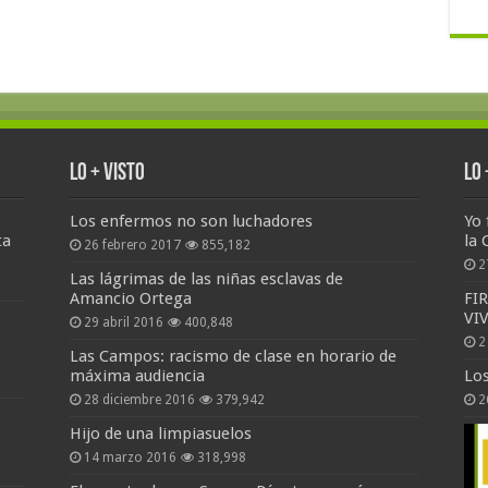
Lo + Visto
Lo
Los enfermos no son luchadores
Yo 
ta
la 
26 febrero 2017
855,182
2
Las lágrimas de las niñas esclavas de
Amancio Ortega
FI
VI
29 abril 2016
400,848
2
Las Campos: racismo de clase en horario de
máxima audiencia
Lo
28 diciembre 2016
379,942
2
Hijo de una limpiasuelos
14 marzo 2016
318,998