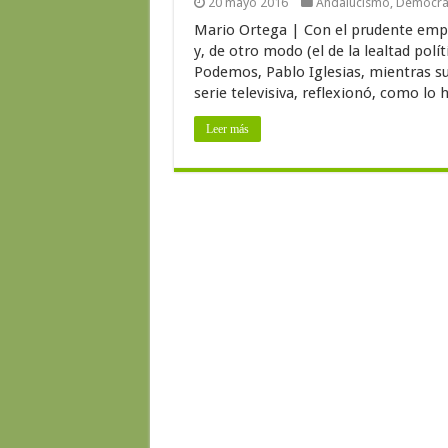
20 mayo 2016
Andalucismo
,
Democra
Mario Ortega | Con el prudente empuj
y, de otro modo (el de la lealtad polít
Podemos, Pablo Iglesias, mientras su
serie televisiva, reflexionó, como lo ha
Leer más