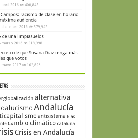
 abril 2016
400,848
 Campos: racismo de clase en horario
máxima audiencia
 diciembre 2016
379,942
o de una limpiasuelos
4 marzo 2016
318,998
secreto de que Susana Díaz tenga más
les que votos
2 mayo 2017
162,896
etas
alternativa
erglobalización
Andalucía
dalucismo
ticapitalismo
antisistema
Blas
cambio climático
cataluña
ante
isis
Crisis en Andalucía