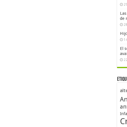
29
Las
de 
28
Hij
1
El 
ava
2
Etiqu
alt
An
an
Inf
Cr