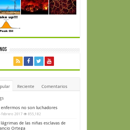
enos
pular
Reciente
Comentarios
gs
 enfermos no son luchadores
 febrero 2017
855,182
 lágrimas de las niñas esclavas de
ncio Ortega