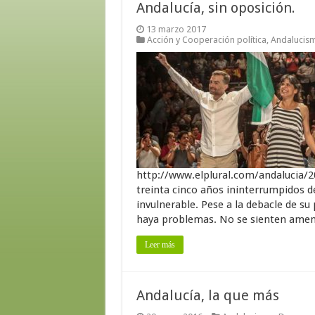
Andalucía, sin oposición.
13 marzo 2017
Acción y Cooperación política
,
Andalucis
http://www.elplural.com/andalucia/2
treinta cinco años ininterrumpidos d
invulnerable. Pese a la debacle de su
haya problemas. No se sienten amenaz
Leer más
Andalucía, la que más