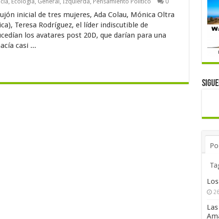
cia
,
Ecología
,
General
,
Izquierda
,
Pensamiento Político
0
ón inicial de tres mujeres, Ada Colau, Mónica Oltra
ica), Teresa Rodríguez, el líder indiscutible de
cedían los avatares post 20D, que darían para una
cía casi ...
Sigu
Po
Ta
Los
26
Las
Ama