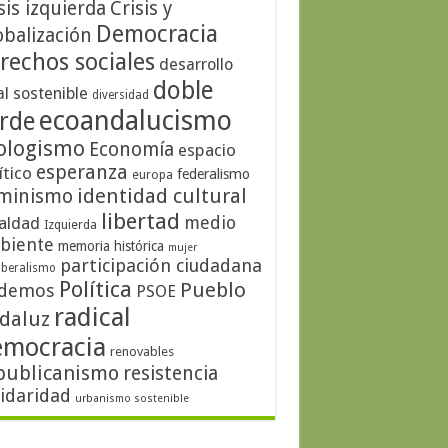
sis izquierda
Crisis y
Democracia
obalización
rechos sociales
desarrollo
doble
al sostenible
diversidad
ecoandalucismo
rde
ologismo
Economía
espacio
esperanza
ítico
federalismo
europa
identidad cultural
minismo
libertad
medio
aldad
Izquierda
biente
memoria histórica
mujer
participación ciudadana
iberalismo
Política
Pueblo
demos
PSOE
radical
daluz
emocracia
renovables
publicanismo
resistencia
lidaridad
urbanismo sostenible