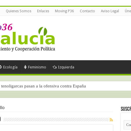
Quienes Somos
Enlaces
Moving P36
Contacto
Aviso Legal
Úne
Ecología
Feminismo
Izquierda
tenoligarcas pasan a la ofensiva contra España
llo
Suscr
o