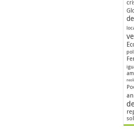
cri
Gl
de
loc
ve
Ec
pol
Fe
igu
am
neol
Po
an
d
re
so