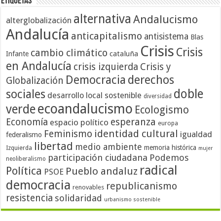
Etiquetas
alternativa
Andalucismo
alterglobalización
Andalucía
anticapitalismo
antisistema
Blas
Crisis
Crisis
cambio climático
cataluña
Infante
en Andalucía
crisis izquierda
Crisis y
Democracia
derechos
Globalización
doble
sociales
desarrollo local sostenible
diversidad
ecoandalucismo
verde
Ecologismo
Economía
esperanza
espacio político
europa
identidad cultural
Feminismo
igualdad
federalismo
libertad
medio ambiente
memoria histórica
Izquierda
mujer
participación ciudadana
Podemos
neoliberalismo
radical
Política
Pueblo andaluz
PSOE
democracia
republicanismo
renovables
resistencia
solidaridad
urbanismo sostenible