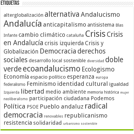
Etiquetas
alternativa
Andalucismo
alterglobalización
Andalucía
anticapitalismo
antisistema
Blas
Crisis
Crisis
cambio climático
cataluña
Infante
en Andalucía
crisis izquierda
Crisis y
Democracia
derechos
Globalización
doble
sociales
desarrollo local sostenible
diversidad
ecoandalucismo
verde
Ecologismo
Economía
esperanza
espacio político
europa
identidad cultural
Feminismo
igualdad
federalismo
libertad
medio ambiente
memoria histórica
Izquierda
mujer
participación ciudadana
Podemos
neoliberalismo
radical
Política
Pueblo andaluz
PSOE
democracia
republicanismo
renovables
resistencia
solidaridad
urbanismo sostenible