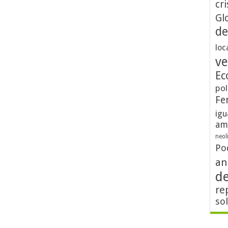
cri
Gl
de
loc
ve
Ec
pol
Fe
igu
am
neol
Po
an
d
re
so