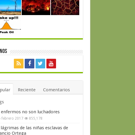
enos
pular
Reciente
Comentarios
gs
 enfermos no son luchadores
 febrero 2017
855,178
 lágrimas de las niñas esclavas de
ncio Ortega