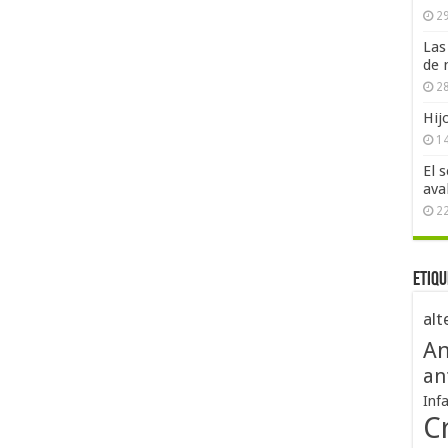
29
Las
de 
28
Hij
1
El 
ava
2
Etiqu
alt
An
an
Inf
Cr