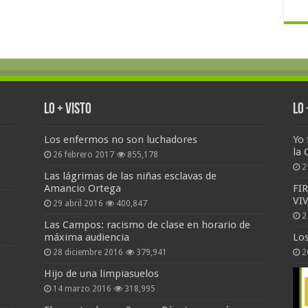
Lo + Visto
Lo
Los enfermos no son luchadores
Yo 
la 
26 febrero 2017
855,178
2
Las lágrimas de las niñas esclavas de
Amancio Ortega
FI
VI
29 abril 2016
400,847
2
Las Campos: racismo de clase en horario de
máxima audiencia
Lo
28 diciembre 2016
379,941
2
Hijo de una limpiasuelos
14 marzo 2016
318,995