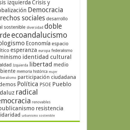
sis izquierda
Crisis y
Democracia
obalización
rechos sociales
desarrollo
doble
al sostenible
diversidad
ecoandalucismo
rde
ologismo
Economía
espacio
esperanza
ítico
federalismo
europa
identidad cultural
minismo
libertad
medio
aldad
Izquierda
biente
memoria histórica
mujer
participación ciudadana
iberalismo
Política
Pueblo
demos
PSOE
radical
daluz
emocracia
renovables
publicanismo
resistencia
lidaridad
urbanismo sostenible