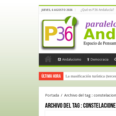
¿Qué es P36 Andalucía?
JUEVES, 6 AGOSTO 2026
Andalucismo
Democracia
Última hora
La masificación turística (terce
Portada
/
Archivo del tag :
constelacion
Archivo del tag :
constelacione