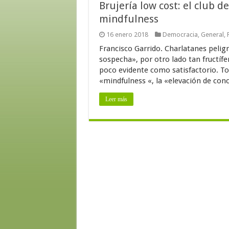
Brujería low cost: el club de
mindfulness
16 enero 2018
Democracia
,
General
,
Francisco Garrido. Charlatanes peligro
sospecha», por otro lado tan fructífe
poco evidente como satisfactorio. Tod
«mindfulness «, la «elevación de conci
Leer más