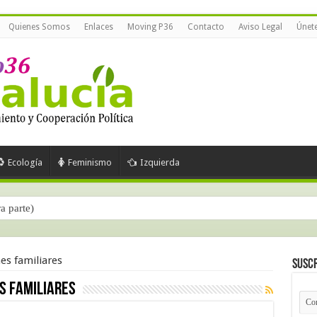
Quienes Somos
Enlaces
Moving P36
Contacto
Aviso Legal
Únet
Ecología
Feminismo
Izquierda
ra parte)
es familiares
Suscr
s familiares