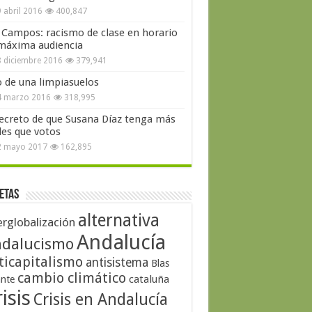
 abril 2016
400,847
 Campos: racismo de clase en horario
máxima audiencia
 diciembre 2016
379,941
o de una limpiasuelos
4 marzo 2016
318,995
secreto de que Susana Díaz tenga más
les que votos
2 mayo 2017
162,895
etas
alternativa
erglobalización
Andalucía
dalucismo
ticapitalismo
antisistema
Blas
cambio climático
cataluña
ante
isis
Crisis en Andalucía