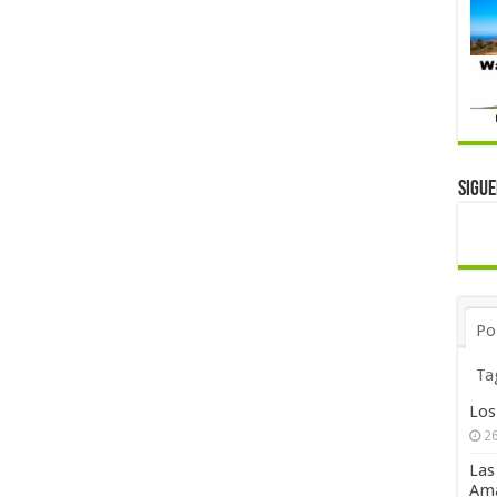
Sigu
Po
Ta
Los
26
Las
Ama