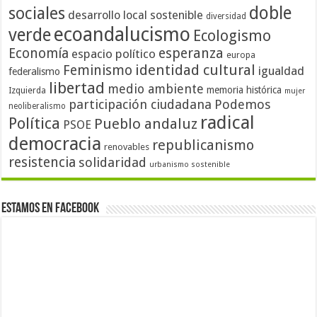
doble
sociales
desarrollo local sostenible
diversidad
ecoandalucismo
verde
Ecologismo
Economía
esperanza
espacio político
europa
identidad cultural
Feminismo
igualdad
federalismo
libertad
medio ambiente
memoria histórica
Izquierda
mujer
participación ciudadana
Podemos
neoliberalismo
radical
Política
Pueblo andaluz
PSOE
democracia
republicanismo
renovables
resistencia
solidaridad
urbanismo sostenible
Estamos en Facebook