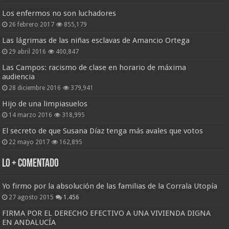
Los enfermos no son luchadores
26 febrero 2017
855,179
Las lágrimas de las niñas esclavas de Amancio Ortega
29 abril 2016
400,847
Las Campos: racismo de clase en horario de máxima
audiencia
28 diciembre 2016
379,941
Hijo de una limpiasuelos
14 marzo 2016
318,995
El secreto de que Susana Díaz tenga más avales que votos
22 mayo 2017
162,895
Lo + Comentado
Yo firmo por la absolución de las familias de la Corrala Utopía
27 agosto 2015
1.456
FIRMA POR EL DERECHO EFECTIVO A UNA VIVIENDA DIGNA
EN ANDALUCÍA