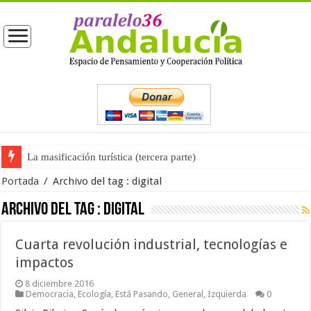
La masificación turística (tercera parte)
Portada
/
Archivo del tag :
digital
Archivo del tag :
digital
Cuarta revolución industrial, tecnologías e
impactos
8 diciembre 2016
Democracia
,
Ecología
,
Está Pasando
,
General
,
Izquierda
0