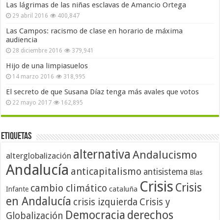
Las lágrimas de las niñas esclavas de Amancio Ortega
29 abril 2016
400,847
Las Campos: racismo de clase en horario de máxima
audiencia
28 diciembre 2016
379,941
Hijo de una limpiasuelos
14 marzo 2016
318,995
El secreto de que Susana Díaz tenga más avales que votos
22 mayo 2017
162,895
Etiquetas
alternativa
Andalucismo
alterglobalización
Andalucía
anticapitalismo
antisistema
Blas
Crisis
Crisis
cambio climático
cataluña
Infante
en Andalucía
crisis izquierda
Crisis y
Democracia
derechos
Globalización