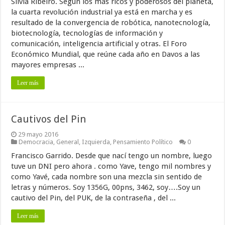
Silvia Ribeiro. Según los más ricos y poderosos del planeta,
la cuarta revolución industrial ya está en marcha y es
resultado de la convergencia de robótica, nanotecnología,
biotecnología, tecnologías de información y
comunicación, inteligencia artificial y otras. El Foro
Económico Mundial, que reúne cada año en Davos a las
mayores empresas ...
Leer más
Cautivos del Pin
29 mayo 2016
Democracia
,
General
,
Izquierda
,
Pensamiento Político
0
Francisco Garrido. Desde que nací tengo un nombre, luego
tuve un DNI pero ahora . como Yave, tengo mil nombres y
como Yavé, cada nombre son una mezcla sin sentido de
letras y números. Soy 1356G, 00pns, 3462, soy….Soy un
cautivo del Pin, del PUK, de la contraseña , del ...
Leer más