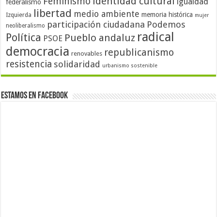
identidad cultural
Feminismo
igualdad
federalismo
libertad
medio ambiente
memoria histórica
Izquierda
mujer
participación ciudadana
Podemos
neoliberalismo
radical
Política
Pueblo andaluz
PSOE
democracia
republicanismo
renovables
resistencia
solidaridad
urbanismo sostenible
Estamos en Facebook