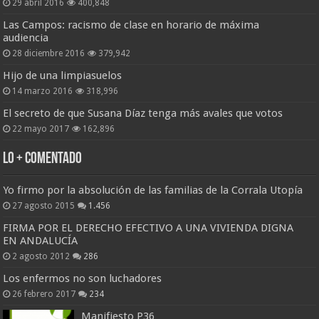
29 abril 2016
400,848
Las Campos: racismo de clase en horario de máxima
audiencia
28 diciembre 2016
379,942
Hijo de una limpiasuelos
14 marzo 2016
318,996
El secreto de que Susana Díaz tenga más avales que votos
22 mayo 2017
162,896
Lo + Comentado
Yo firmo por la absolución de las familias de la Corrala Utopía
27 agosto 2015
1.456
FIRMA POR EL DERECHO EFECTIVO A UNA VIVIENDA DIGNA
EN ANDALUCÍA
2 agosto 2012
286
Los enfermos no son luchadores
26 febrero 2017
234
Manifiesto P36