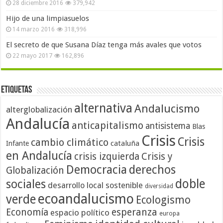
28 diciembre 2016
379,942
Hijo de una limpiasuelos
14 marzo 2016
318,996
El secreto de que Susana Díaz tenga más avales que votos
22 mayo 2017
162,896
Etiquetas
alternativa
Andalucismo
alterglobalización
Andalucía
anticapitalismo
antisistema
Blas
Crisis
Crisis
cambio climático
cataluña
Infante
en Andalucía
crisis izquierda
Crisis y
Democracia
derechos
Globalización
doble
sociales
desarrollo local sostenible
diversidad
ecoandalucismo
verde
Ecologismo
Economía
esperanza
espacio político
europa