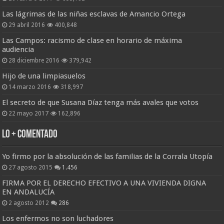
Las lágrimas de las niñas esclavas de Amancio Ortega
29 abril 2016
400,848
Las Campos: racismo de clase en horario de máxima
audiencia
28 diciembre 2016
379,942
Hijo de una limpiasuelos
14 marzo 2016
318,997
El secreto de que Susana Díaz tenga más avales que votos
22 mayo 2017
162,896
Lo + Comentado
Yo firmo por la absolución de las familias de la Corrala Utopía
27 agosto 2015
1.456
FIRMA POR EL DERECHO EFECTIVO A UNA VIVIENDA DIGNA
EN ANDALUCÍA
2 agosto 2012
286
Los enfermos no son luchadores