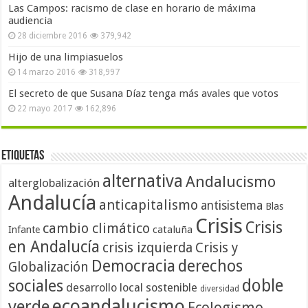
Las Campos: racismo de clase en horario de máxima
audiencia
28 diciembre 2016
379,942
Hijo de una limpiasuelos
14 marzo 2016
318,997
El secreto de que Susana Díaz tenga más avales que votos
22 mayo 2017
162,896
Etiquetas
alternativa
Andalucismo
alterglobalización
Andalucía
anticapitalismo
antisistema
Blas
Crisis
Crisis
cambio climático
cataluña
Infante
en Andalucía
crisis izquierda
Crisis y
Democracia
derechos
Globalización
doble
sociales
desarrollo local sostenible
diversidad
ecoandalucismo
verde
Ecologismo