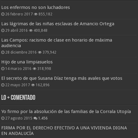
Los enfermos no son luchadores
26 febrero 2017
855,182
Las lágrimas de las niñas esclavas de Amancio Ortega
29 abril 2016
400,848
Las Campos: racismo de clase en horario de máxima
audiencia
28 diciembre 2016
379,942
Hijo de una limpiasuelos
14 marzo 2016
318,998
El secreto de que Susana Díaz tenga más avales que votos
22 mayo 2017
162,896
Lo + Comentado
Yo firmo por la absolución de las familias de la Corrala Utopía
27 agosto 2015
1.456
FIRMA POR EL DERECHO EFECTIVO A UNA VIVIENDA DIGNA
EN ANDALUCÍA