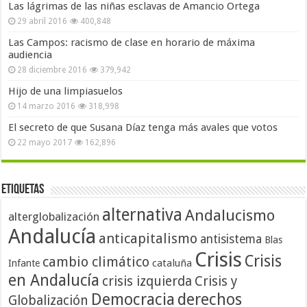
Las lágrimas de las niñas esclavas de Amancio Ortega
29 abril 2016
400,848
Las Campos: racismo de clase en horario de máxima
audiencia
28 diciembre 2016
379,942
Hijo de una limpiasuelos
14 marzo 2016
318,998
El secreto de que Susana Díaz tenga más avales que votos
22 mayo 2017
162,896
Etiquetas
alternativa
Andalucismo
alterglobalización
Andalucía
anticapitalismo
antisistema
Blas
Crisis
Crisis
cambio climático
cataluña
Infante
en Andalucía
crisis izquierda
Crisis y
Democracia
derechos
Globalización