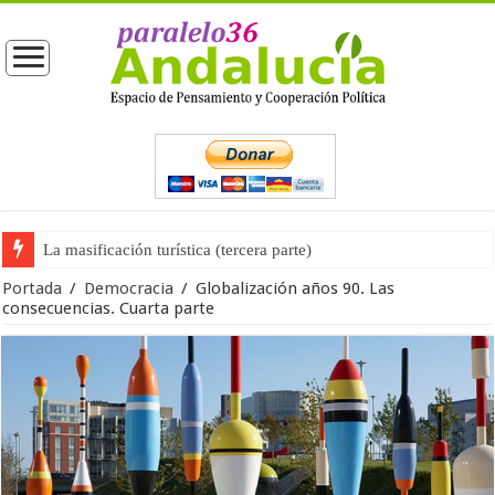
La masificación turística (tercera parte)
La opinión pública ante las próximas elecciones generales
Portada
/
Democracia
/
Globalización años 90. Las
consecuencias. Cuarta parte