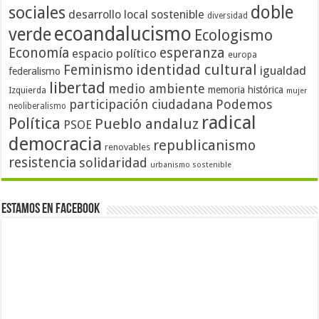
doble
sociales
desarrollo local sostenible
diversidad
ecoandalucismo
verde
Ecologismo
Economía
esperanza
espacio político
europa
identidad cultural
Feminismo
igualdad
federalismo
libertad
medio ambiente
memoria histórica
Izquierda
mujer
participación ciudadana
Podemos
neoliberalismo
radical
Política
Pueblo andaluz
PSOE
democracia
republicanismo
renovables
resistencia
solidaridad
urbanismo sostenible
Estamos en Facebook