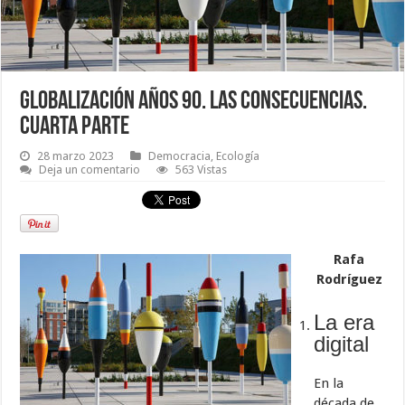
Globalización años 90. Las consecuencias.
Cuarta parte
28 marzo 2023
Democracia
,
Ecología
Deja un comentario
563 Vistas
Rafa
Rodríguez
La era
digital
En la
década de