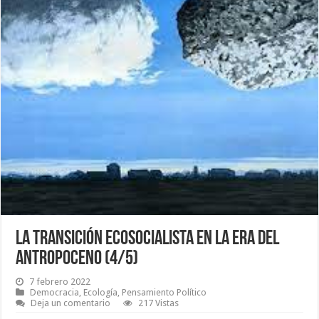
La transición ecosocialista en la era del
antropoceno (4/5)
7 febrero 2022
Democracia
,
Ecología
,
Pensamiento Político
Deja un comentario
217 Vistas