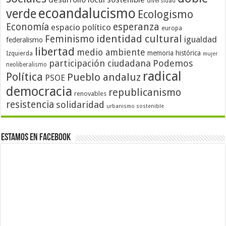
diversidad
ecoandalucismo
verde
Ecologismo
Economía
esperanza
espacio político
europa
identidad cultural
Feminismo
igualdad
federalismo
libertad
medio ambiente
memoria histórica
Izquierda
mujer
participación ciudadana
Podemos
neoliberalismo
radical
Política
Pueblo andaluz
PSOE
democracia
republicanismo
renovables
resistencia
solidaridad
urbanismo sostenible
Estamos en Facebook