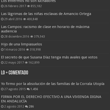
Los enfermos no son luchadores
26 febrero 2017
855,182
Las lágrimas de las niñas esclavas de Amancio Ortega
29 abril 2016
400,848
Las Campos: racismo de clase en horario de máxima
audiencia
28 diciembre 2016
379,943
Hijo de una limpiasuelos
14 marzo 2016
318,998
El secreto de que Susana Díaz tenga más avales que votos
22 mayo 2017
162,899
Lo + Comentado
Yo firmo por la absolución de las familias de la Corrala Utopía
27 agosto 2015
1.456
FIRMA POR EL DERECHO EFECTIVO A UNA VIVIENDA DIGNA
EN ANDALUCÍA
2 agosto 2012
286