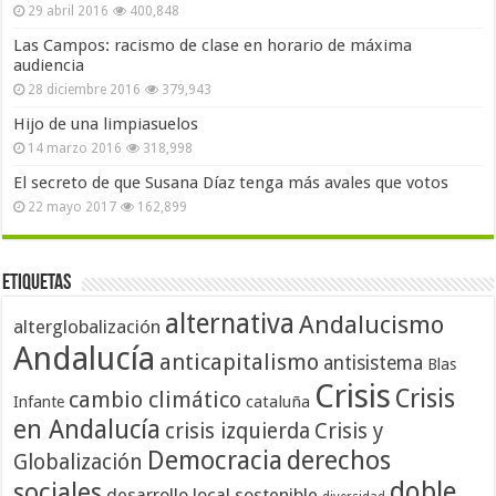
29 abril 2016
400,848
Las Campos: racismo de clase en horario de máxima
audiencia
28 diciembre 2016
379,943
Hijo de una limpiasuelos
14 marzo 2016
318,998
El secreto de que Susana Díaz tenga más avales que votos
22 mayo 2017
162,899
Etiquetas
alternativa
Andalucismo
alterglobalización
Andalucía
anticapitalismo
antisistema
Blas
Crisis
Crisis
cambio climático
cataluña
Infante
en Andalucía
crisis izquierda
Crisis y
Democracia
derechos
Globalización
doble
sociales
desarrollo local sostenible