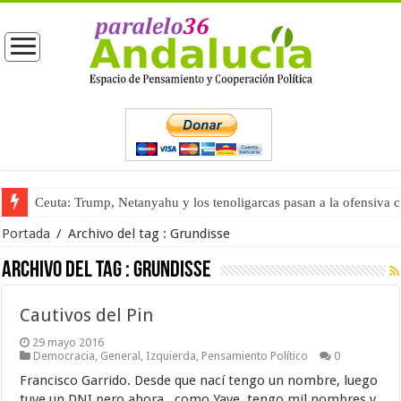
Ceuta: Trump, Netanyahu y los tenoligarcas pasan a la ofensiva 
Portada
/
Archivo del tag :
Grundisse
Archivo del tag :
Grundisse
Cautivos del Pin
29 mayo 2016
Democracia
,
General
,
Izquierda
,
Pensamiento Político
0
Francisco Garrido. Desde que nací tengo un nombre, luego
tuve un DNI pero ahora . como Yave, tengo mil nombres y