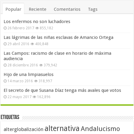
Popular
Reciente
Comentarios
Tags
Los enfermos no son luchadores
26 febrero 2017
855,182
Las lágrimas de las niñas esclavas de Amancio Ortega
29 abril 2016
400,848
Las Campos: racismo de clase en horario de máxima
audiencia
28 diciembre 2016
379,942
Hijo de una limpiasuelos
14 marzo 2016
318,997
El secreto de que Susana Díaz tenga más avales que votos
22 mayo 2017
162,896
Etiquetas
alternativa
Andalucismo
alterglobalización