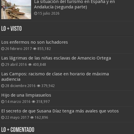
La situación del turismo en España y en
Andalucía (segunda parte)
15 julio 2026
Lo + Visto
Los enfermos no son luchadores
26 febrero 2017
855,182
Las lágrimas de las niñas esclavas de Amancio Ortega
29 abril 2016
400,848
Las Campos: racismo de clase en horario de máxima
audiencia
28 diciembre 2016
379,942
Hijo de una limpiasuelos
14 marzo 2016
318,997
El secreto de que Susana Díaz tenga más avales que votos
22 mayo 2017
162,896
Lo + Comentado