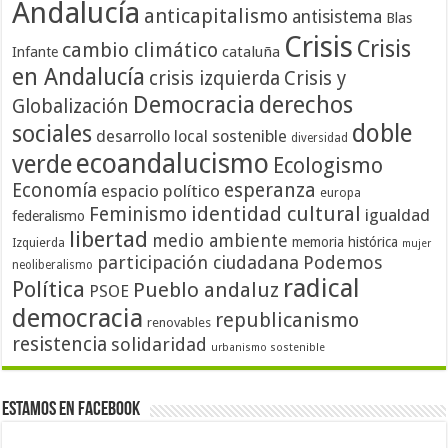
Andalucía
anticapitalismo
antisistema
Blas
Crisis
Crisis
cambio climático
cataluña
Infante
en Andalucía
crisis izquierda
Crisis y
Democracia
derechos
Globalización
doble
sociales
desarrollo local sostenible
diversidad
ecoandalucismo
verde
Ecologismo
Economía
esperanza
espacio político
europa
identidad cultural
Feminismo
igualdad
federalismo
libertad
medio ambiente
memoria histórica
Izquierda
mujer
participación ciudadana
Podemos
neoliberalismo
radical
Política
Pueblo andaluz
PSOE
democracia
republicanismo
renovables
resistencia
solidaridad
urbanismo sostenible
Estamos en Facebook