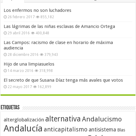
Los enfermos no son luchadores
26 febrero 2017
855,182
Las lágrimas de las niñas esclavas de Amancio Ortega
29 abril 2016
400,848
Las Campos: racismo de clase en horario de máxima
audiencia
28 diciembre 2016
379,943
Hijo de una limpiasuelos
14 marzo 2016
318,998
El secreto de que Susana Díaz tenga más avales que votos
22 mayo 2017
162,899
Etiquetas
alternativa
Andalucismo
alterglobalización
Andalucía
anticapitalismo
antisistema
Blas