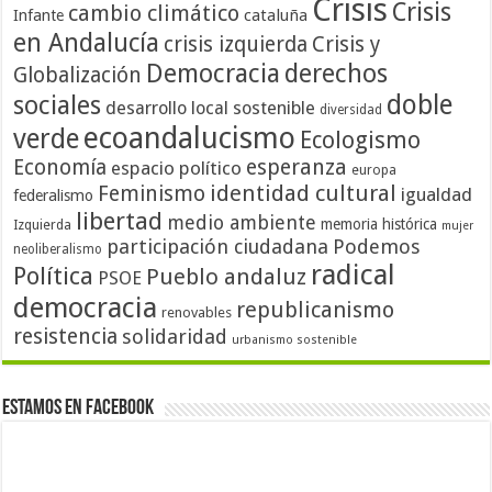
Crisis
Crisis
cambio climático
cataluña
Infante
en Andalucía
crisis izquierda
Crisis y
Democracia
derechos
Globalización
doble
sociales
desarrollo local sostenible
diversidad
ecoandalucismo
verde
Ecologismo
Economía
esperanza
espacio político
europa
identidad cultural
Feminismo
igualdad
federalismo
libertad
medio ambiente
memoria histórica
Izquierda
mujer
participación ciudadana
Podemos
neoliberalismo
radical
Política
Pueblo andaluz
PSOE
democracia
republicanismo
renovables
resistencia
solidaridad
urbanismo sostenible
Estamos en Facebook