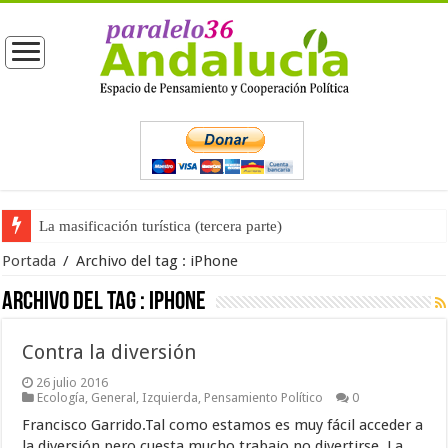
La masificación turística (tercera parte)
Portada
/
Archivo del tag :
iPhone
Archivo del tag :
iPhone
Contra la diversión
26 julio 2016
Ecología
,
General
,
Izquierda
,
Pensamiento Político
0
Francisco Garrido.Tal como estamos es muy fácil acceder a
la diversión pero cuesta mucho trabajo no divertirse. La