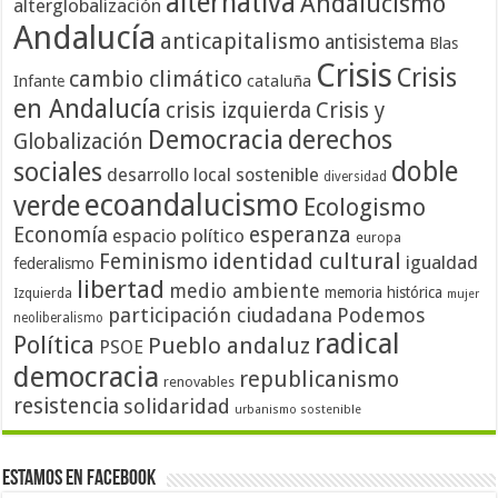
alternativa
Andalucismo
alterglobalización
Andalucía
anticapitalismo
antisistema
Blas
Crisis
Crisis
cambio climático
cataluña
Infante
en Andalucía
crisis izquierda
Crisis y
Democracia
derechos
Globalización
doble
sociales
desarrollo local sostenible
diversidad
ecoandalucismo
verde
Ecologismo
Economía
esperanza
espacio político
europa
identidad cultural
Feminismo
igualdad
federalismo
libertad
medio ambiente
memoria histórica
Izquierda
mujer
participación ciudadana
Podemos
neoliberalismo
radical
Política
Pueblo andaluz
PSOE
democracia
republicanismo
renovables
resistencia
solidaridad
urbanismo sostenible
Estamos en Facebook